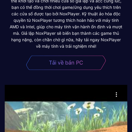
thể khởi tạo và chơi nhiều cửa sổ giả lập và acc cùng lúc,
bạn có thể đồng thời chơi game/ứng dụng yêu thích trên
các cửa sổ được tạo bởi NoxPlayer. Kỹ thuật ảo hóa độc
quyền từ NoxPlayer tương thích hoàn hảo với máy tính
AMD và Intel, giúp cho máy tính vận hành ổn định và mượt
mà. Giả lập NoxPlayer sẽ biến bạn thành các game thủ
hạng nặng, còn chần chờ gì nữa, hãy tải ngay NoxPlayer
về máy tính và trải nghiệm nhé!
Tải về bản PC