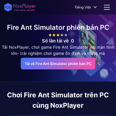
Tiếng Việt
Fire Ant Simulator
phiên bản PC
Số lần tải về
0
Tải NoxPlayer, chơi game Fire Ant Simulator với màn hình
lớn- trải nghiệm chơi game ổn định và mượt mà
Tải về Fire Ant Simulator phiên bản PC
Chơi
Fire Ant Simulator
trên PC
cùng NoxPlayer