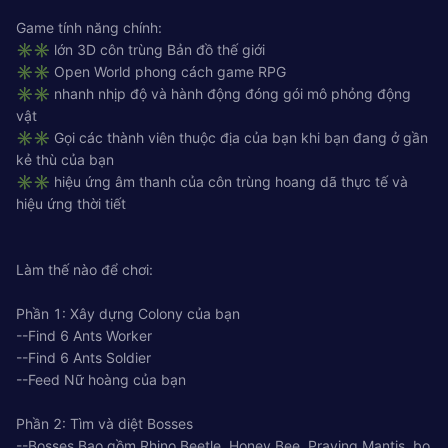
Game tính năng chính:
✳✳ lớn 3D côn trùng Bản đồ thế giới
✳✳ Open World phong cách game RPG
✳✳ nhanh nhịp độ và hành động đóng gói mô phỏng động
vật
✳✳ Gọi các thành viên thuộc địa của bạn khi bạn đang ở gần
kẻ thù của bạn
✳✳ hiệu ứng âm thanh của côn trùng hoang dã thực tế và
hiệu ứng thời tiết
Làm thế nào để chơi:
Phần 1: Xây dựng Colony của bạn
--Find 6 Ants Worker
--Find 6 Ants Soldier
--Feed Nữ hoàng của bạn
Phần 2: Tìm và diệt Bosses
--Bosses Bao gồm Rhino Beetle, Honey Bee, Praying Mantis, bọ