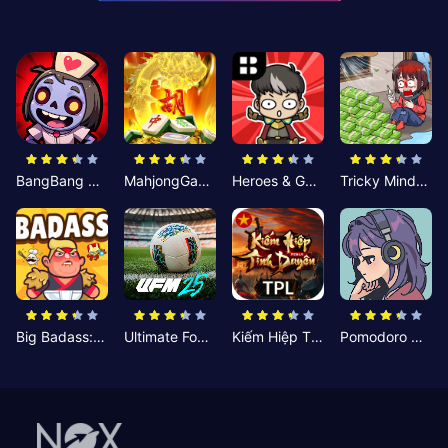
BangBang Zombies:Chiến Shelter
MahjongGame
Heroes & Gear? Yoink!
Tricky Minds: Brainy Puzzle
Big Badass: Game AFK Idle RPG
Ultimate Football Manager
Kiếm Hiệp Tình Duyên
Pomodoro Nhỏ: Giờ Tập Trung