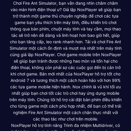
Chơi Fire Ant Simulator, bạn vẫn đang nhìn chằm chằm
vào màn hình điện thoại ư? Giả lập NoxPlayer sẽ giúp bạn
trở thành một game thủ chuyên nghiệp để chơi các tựa
game bạn yêu thích trên máy tính, điều khiển trò chơi
thông qua bàn phím, chuột máy tính và tay cầm, mọi thao
tác sẽ trở nên dễ dàng và linh hoạt hơn bao giờ hết, giúp
cho bạn tăng cấp, leo rank nhanh hơn. Tải và chơi Fire Ant
Simulator một cách ổn định và mượt mà nhất trên máy tính
cùng giả lập NoxPlayer. Chơi game mobile trên NoxPlayer
sẽ giúp bạn tránh được những hao mòn và tổn hại cho
điện thoại, không còn phải sợ các cuộc gọi đến bị cản trở
khi chơi game. Bản mới nhất của NoxPlayer hỗ trợ tốt cho
Android 7 và tương thích một cách hoàn hảo với hơn 99%
các tựa game mobile hiện hành. Nox chính là vũ khí tối ưu
nhất giúp bạn chơi tốt các trò chơi hay ứng dụng mobile
trên máy tính. Chúng tôi hỗ trợ cài đặt bàn phím điều khiển
cho từng game một cách phù hợp nhất, để bạn có thể trải
nghiệm Fire Ant Simulator một cách chân thực nhất với
các thao tác như chơi trên mobile.
NoxPlayer hỗ trợ tính năng Trình đa nhiệm Multidriver, có