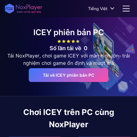
Tiếng Việt
ICEY
phiên bản PC
Số lần tải về
0
Tải NoxPlayer, chơi game ICEY với màn hình lớn- trải
nghiệm chơi game ổn định và mượt mà
Tải về ICEY phiên bản PC
Chơi
ICEY
trên PC cùng
NoxPlayer