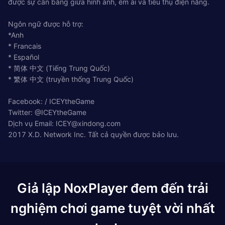
được sự cân bằng giữa hình ảnh, êm ái và tiêu thụ điện năng.
Ngôn ngữ được hỗ trợ:
*Anh
* Francais
* Español
* 简体 中文 (Tiếng Trung Quốc)
* 繁体 中文 (truyền thống Trung Quốc)
Facebook: / ICEYtheGame
Twitter: @ICEYtheGame
Dịch vụ Email:
ICEY@xindong.com
2017 X.D. Network Inc. Tất cả quyền được bảo lưu.
Giả lập NoxPlayer đem đến trải
nghiệm chơi game tuyệt vời nhất