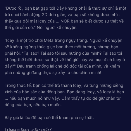
“Được rồi, bạn bắt gặp tôi! Đây không phải là thực sự chỉ là một
trò chơi hành động 2D đơn giản, và bạn sẽ không được nhìn
thấy qua đôi mắt Icey của ... NOR bạn sẽ biết được sự thật về
thế giới của cô." Nói người kể chuyện.
“Icey là một trò chơi Meta trong ngụy trang. Người kể chuyện
sẽ không ngừng thúc giục bạn theo một hướng, nhưng bạn
phải hỏi, "Tại sao? Tại sao tôi sau hướng của mình? Tại sao tôi
không thể biết được sự thật về thế giới này và mục đích Icey ở
đây?" Đấu tranh chống lại chế độ độc tài của mình, và khám
phá những gì đang thực sự xảy ra cho chính mình!
Trong thực tế, bạn có thể trở thành Icey, và tung những xiềng
xích của bản sắc của riêng bạn. Bạn đang Icey, và Icey là bạn
... nếu bạn muốn nó như vậy. Cảm thấy tự do để giữ chân tự
riêng của bạn, nếu bạn muốn.
Bây giờ là lúc để bạn có thể khám phá sự thật.
[TÍNH NĂNG, ĐẶC ĐIỂM]