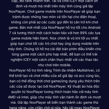
cấp, leo rank nhanh hơn. Tải và chơi ICEY một cách ổn
định và mượt mà nhất trên máy tính cùng giả lập
NoxPlayer. Chơi game mobile trên NoxPlayer sẽ giúp bạn
tránh được những hao mòn và tổn hại cho điện thoại,
không còn phải sợ các cuộc gọi đến bị cản trở khi chơi
game. Bản mới nhất của NoxPlayer hỗ trợ tốt cho Android
7 và tương thích một cách hoàn hảo với hơn 99% các tựa
game mobile hiện hành. Nox chính là vũ khí tối ưu nhất
giúp bạn chơi tốt các trò chơi hay ứng dụng mobile trên
máy tính. Chúng tôi hỗ trợ cài đặt bàn phím điều khiển cho
từng game một cách phù hợp nhất, để bạn có thể trải
nghiệm ICEY một cách chân thực nhất với các thao tác
như chơi trên mobile.
NoxPlayer hỗ trợ tính năng Trình đa nhiệm Multidriver, có
thể khởi tạo và chơi nhiều cửa sổ giả lập và acc cùng lúc,
bạn có thể đồng thời chơi game/ứng dụng yêu thích trên
các cửa sổ được tạo bởi NoxPlayer. Kỹ thuật ảo hóa độc
quyền từ NoxPlayer tương thích hoàn hảo với máy tính
AMD và Intel, giúp cho máy tính vận hành ổn định và mượt
mà. Giả lập NoxPlayer sẽ biến bạn thành các game thủ
hạng nặng, còn chần chờ gì nữa, hãy tải ngay NoxPlayer