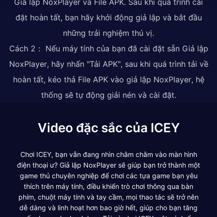
Giả lập NoxPlayer và File APK. Sau khi quá trình cài
đặt hoàn tất, bạn hãy khởi động giả lập và bắt đầu
những trải nghiệm thú vị.
Cách 2： Nếu máy tính của bạn đã cài đặt sẵn Giả lập
NoxPlayer, hãy nhấn "Tải APK", sau khi quá trình tải về
hoàn tất, kéo thả File APK vào giả lập NoxPlayer, hệ
thống sẽ tự động giải nén và cài đặt.
Video đặc sắc của ICEY
Chơi ICEY, bạn vẫn đang nhìn chằm chằm vào màn hình
điện thoại ư? Giả lập NoxPlayer sẽ giúp bạn trở thành một
game thủ chuyên nghiệp để chơi các tựa game bạn yêu
thích trên máy tính, điều khiển trò chơi thông qua bàn
phím, chuột máy tính và tay cầm, mọi thao tác sẽ trở nên
dễ dàng và linh hoạt hơn bao giờ hết, giúp cho bạn tăng