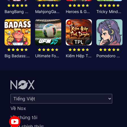
BangBang Zombies:Chiến Shelter
MahjongGame
Heroes & Gear? Yoink!
Tricky Minds: Brainy Puzzle
Big Badass: Game AFK Idle RPG
Ultimate Football Manager
Kiếm Hiệp Tình Duyên
Pomodoro Nhỏ: Giờ Tập Trung
Về Nox
Về chúng tôi
Blog chính thức