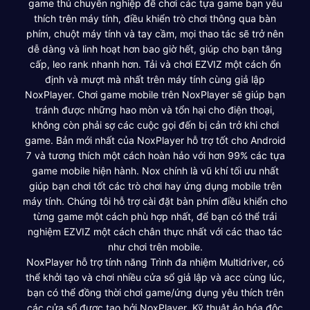
game thủ chuyên nghiệp để chơi các tựa game bạn yêu
thích trên máy tính, điều khiển trò chơi thông qua bàn
phím, chuột máy tính và tay cầm, mọi thao tác sẽ trở nên
dễ dàng và linh hoạt hơn bao giờ hết, giúp cho bạn tăng
cấp, leo rank nhanh hơn. Tải và chơi EZVIZ một cách ổn
định và mượt mà nhất trên máy tính cùng giả lập
NoxPlayer. Chơi game mobile trên NoxPlayer sẽ giúp bạn
tránh được những hao mòn và tổn hại cho điện thoại,
không còn phải sợ các cuộc gọi đến bị cản trở khi chơi
game. Bản mới nhất của NoxPlayer hỗ trợ tốt cho Android
7 và tương thích một cách hoàn hảo với hơn 99% các tựa
game mobile hiện hành. Nox chính là vũ khí tối ưu nhất
giúp bạn chơi tốt các trò chơi hay ứng dụng mobile trên
máy tính. Chúng tôi hỗ trợ cài đặt bàn phím điều khiển cho
từng game một cách phù hợp nhất, để bạn có thể trải
nghiệm EZVIZ một cách chân thực nhất với các thao tác
như chơi trên mobile.
NoxPlayer hỗ trợ tính năng Trình đa nhiệm Multidriver, có
thể khởi tạo và chơi nhiều cửa sổ giả lập và acc cùng lúc,
bạn có thể đồng thời chơi game/ứng dụng yêu thích trên
các cửa sổ được tạo bởi NoxPlayer. Kỹ thuật ảo hóa độc