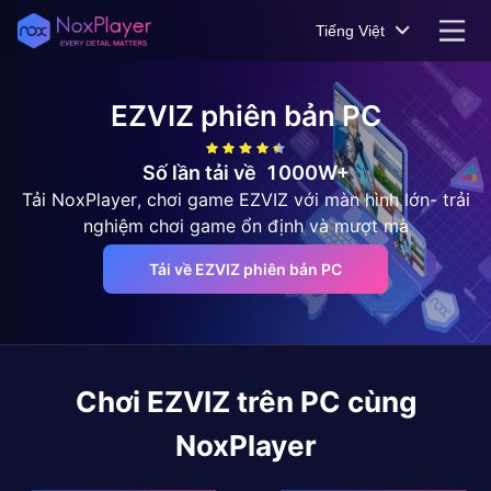
Tiếng Việt
EZVIZ
phiên bản PC
Số lần tải về
1000W+
Tải NoxPlayer, chơi game EZVIZ với màn hình lớn- trải
nghiệm chơi game ổn định và mượt mà
Tải về EZVIZ phiên bản PC
Chơi
EZVIZ
trên PC cùng
NoxPlayer