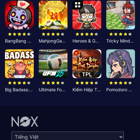
BangBang Zombies:Chiến Shelter
MahjongGame
Heroes & Gear? Yoink!
Tricky Minds: Brainy Puzzle
Big Badass: Game AFK Idle RPG
Ultimate Football Manager
Kiếm Hiệp Tình Duyên
Pomodoro Nhỏ: Giờ Tập Trung