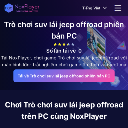
Tiếng Việt
Trò chơi suv lái jeep offroad
phiên
bản PC
Số lần tải về
0
Tải NoxPlayer, chơi game Trò chơi suv lái jeep offroad với
màn hình lớn- trải nghiệm chơi game ổn định và mượt mà
Tải về Trò chơi suv lái jeep offroad phiên bản PC
Chơi
Trò chơi suv lái jeep offroad
trên PC cùng NoxPlayer