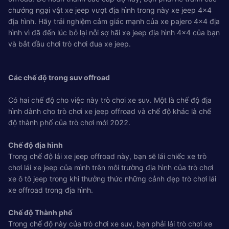
chướng ngại vật xe jeep vượt địa hình trong này xe jeep 4x4
địa hình. Hãy trải nghiệm cảm giác mạnh của xe pajero 4x4 địa
hình vì đã đến lúc bỏ lại nỗi sợ hãi xe jeep địa hình 4x4 của bạn
và bắt đầu chơi trò chơi đua xe jeep.
Các chế độ trong suv offroad
Có hai chế độ cho việc này trò chơi xe suv. Một là chế độ địa
hình dành cho trò chơi xe jeep offroad và chế độ khác là chế
độ thành phố của trò chơi mới 2022.
Chế độ địa hình
Trong chế độ lái xe jeep offroad này, bạn sẽ lái chiếc xe trò
chơi lái xe jeep của mình trên môi trường địa hình của trò chơi
xe ô tô jeep trong khi thưởng thức những cảnh đẹp trò chơi lái
xe offroad trong địa hình.
Chế độ Thành phố
Trong chế độ này của trò chơi xe suv, bạn phải lái trò chơi xe