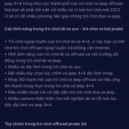
jeep 4x4 trong khu vực thành phố của trò chơi xe jeep offroad.
Nơi bạn sẽ phải đối mặt với nhiều rủi ro hơn trò chơi mới 2022
vì sẽ có rất nhiều phương tiện giao thông trò chơi đua xe jeep.
Các tính năng trong trò chơi lái xe suv - trò chơi xe hơi prado
• Trò ​​chơi ngoại tuyến của trò chơi lái xe 4x4, vì vậy bạn có thể
chơi trò chơi offroad ngoại tuyến mà không cần internet.
• Hình ảnh nâng cao trò chơi lái xe offroad và môi trường sôi
động trong trò chơi lái xe jeep.
• Nhiều xe địa hình trong trò chơi xe suv.
• Rất nhiều tùy chọn tùy chỉnh xe jeep 4x4 địa hình trong.
• Nhạc BG mạnh mẽ của trò chơi xe jeep offroad và hiệu ứng
âm thanh trung thực trong trò chơi xe jeep 4x4.
• Điều khiển mượt mà và hấp dẫn cho trò chơi đua xe jeep.
• Nhiều camera thiên thần cho trải nghiệm lái xe tốt hơn leo
dốc địa hình xe jeep 4x4.
Tùy chỉnh trong trò chơi offroad prado 3d