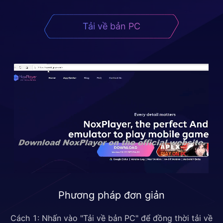
Tải về bản PC
Phương pháp đơn giản
Cách 1: Nhấn vào "Tải về bản PC" để đồng thời tải về