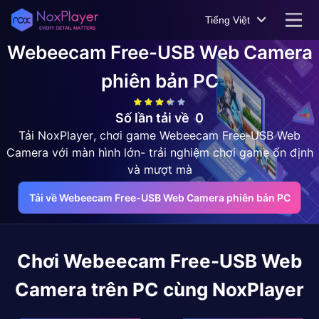
Tiếng Việt
Webeecam Free-USB Web Camera
phiên bản PC
Số lần tải về
0
Tải NoxPlayer, chơi game Webeecam Free-USB Web
Camera với màn hình lớn- trải nghiệm chơi game ổn định
và mượt mà
Tải về Webeecam Free-USB Web Camera phiên bản PC
Chơi
Webeecam Free-USB Web
Camera
trên PC cùng NoxPlayer