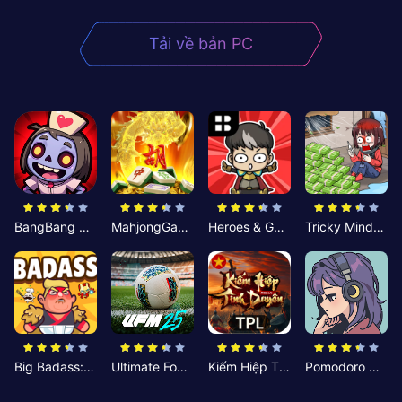
Tải về bản PC
BangBang Zombies:Chiến Shelter
MahjongGame
Heroes & Gear? Yoink!
Tricky Minds: Brainy Puzzle
Big Badass: Game AFK Idle RPG
Ultimate Football Manager
Kiếm Hiệp Tình Duyên
Pomodoro Nhỏ: Giờ Tập Trung