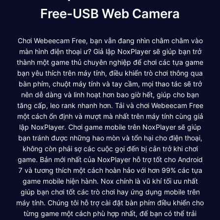
Free-USB Web Camera
Chơi Webeecam Free, bạn vẫn đang nhìn chằm chằm vào
màn hình điện thoại ư? Giả lập NoxPlayer sẽ giúp bạn trở
thành một game thủ chuyên nghiệp để chơi các tựa game
bạn yêu thích trên máy tính, điều khiển trò chơi thông qua
bàn phím, chuột máy tính và tay cầm, mọi thao tác sẽ trở
nên dễ dàng và linh hoạt hơn bao giờ hết, giúp cho bạn
tăng cấp, leo rank nhanh hơn. Tải và chơi Webeecam Free
một cách ổn định và mượt mà nhất trên máy tính cùng giả
lập NoxPlayer. Chơi game mobile trên NoxPlayer sẽ giúp
bạn tránh được những hao mòn và tổn hại cho điện thoại,
không còn phải sợ các cuộc gọi đến bị cản trở khi chơi
game. Bản mới nhất của NoxPlayer hỗ trợ tốt cho Android
7 và tương thích một cách hoàn hảo với hơn 99% các tựa
game mobile hiện hành. Nox chính là vũ khí tối ưu nhất
giúp bạn chơi tốt các trò chơi hay ứng dụng mobile trên
máy tính. Chúng tôi hỗ trợ cài đặt bàn phím điều khiển cho
từng game một cách phù hợp nhất, để bạn có thể trải