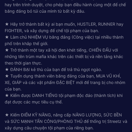
hay trên trình duyệt, cho phép bạn điều hành cùng một đế chế
băng đảng bỏ túi của mình từ bất kỳ đâu.
★ Hãy trở thành bất kỳ ai bạn muốn, HUSTLER, RUNNER hay
FIGHTER, và xây dựng đế chế tội phạm của bạn.
★ Làm chủ NHIỆM VỤ băng đảng (Công việc) tại nhiều thành
phố trên khắp thế giới.
★ Trở thành một tay xã hội đen khét tiếng, CHIẾN ĐẤU với
những tên trùm mafia khác trên các thiết bị và nền tảng khác
theo thời gian thực.
★ ĐÁNH BẠI kẻ thù của bạn để trả thù ngọt ngào.
★ Tuyển dụng thành viên băng đảng của bạn, MUA VŨ KHÍ,
XE, GIÁP và các vật phẩm ĐẶC BIỆT mới để trang bị cho nhóm
của bạn.
★ Kiếm được DANH TIẾNG tội phạm độc đáo (thành tích) khi
đạt được các mục tiêu cụ thể.
★ Kiếm ĐIỂM KỸ NĂNG, nâng cấp NĂNG LƯỢNG, SỨC BỀN
và SỨC MẠNH TẤN CÔNG/PHÒNG THỦ để thống trị Streetz và
xây dựng câu chuyện tội phạm của riêng bạn.