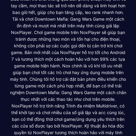
tay cầm, mọi thao tác sẽ trở nên dễ dàng và linh hoạt hơn
bao giờ hết, giúp cho bạn tăng cấp, leo rank nhanh hơn.
Tải và chơi Downtown Mafia: Gang Wars Game một cách
ổn định và mượt mà nhất trên máy tính cùng giả lập
NoxPlayer. Chơi game mobile trên NoxPlayer sẽ giúp bạn
tránh được những hao mòn và tổn hại cho điện thoại,
không còn phải sợ các cuộc gọi đến bị cản trở khi chơi
game. Bản mới nhất của NoxPlayer hỗ trợ tốt cho Android
7 và tương thích một cách hoàn hảo với hơn 99% các tựa
game mobile hiện hành. Nox chính là vũ khí tối ưu nhất
giúp bạn chơi tốt các trò chơi hay ứng dụng mobile trên
máy tính. Chúng tôi hỗ trợ cài đặt bàn phím điều khiển cho
từng game một cách phù hợp nhất, để bạn có thể trải
nghiệm Downtown Mafia: Gang Wars Game một cách chân
thực nhất với các thao tác như chơi trên mobile.
NoxPlayer hỗ trợ tính năng Trình đa nhiệm Multidriver, có
thể khởi tạo và chơi nhiều cửa sổ giả lập và acc cùng lúc,
bạn có thể đồng thời chơi game/ứng dụng yêu thích trên
các cửa sổ được tạo bởi NoxPlayer. Kỹ thuật ảo hóa độc
quyền từ NoxPlayer tương thích hoàn hảo với máy tính