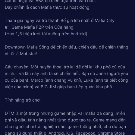
Game nhập vai BBS cổ điển dựa trên văn bản.
Đây chính là cách Mafia thực sự hoạt động
Tham gia ngay và trở thành Bố già lớn nhất ở Mafia City.
#1 Game Mafia F2P trên Cửa hàng
(Hơn 1,5 triệu lượt tải xuống trên Android)
Downtown Mafia Sống để chiến đấu, chiến đấu để chiến thắng,
vì tôi là Mobster!
Câu chuyện: Một huyền thoại trở lại để đòi lại khu phố cũ của
mình... và lần này anh ta sẽ chiếm hết. Bạn có Jane (người yêu
cũ của bạn), Marco (anh chàng vũ khí), Luke (anh ta biết công
việc của mình) và BIG JIM giúp bạn tiếp quản khu phố.
Tính năng trò chơi
DTM là một trong những game nhập vai mafia đa dạng, miễn
phí và giàu tính năng nhất từng được tạo ra. Game mang đến
cho người chơi trải nghiệm chơi game thống nhất, cho dù bạn
đang sử dụng thiết bị Android, iOS, Facebook, Chrome Store