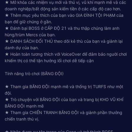
★ Mở khóa các nhiệm vụ mới và thú vị, vũ khí mạnh mẽ và các
doanh nghiệp/bất động sản kiếm tiền ở các cấp độ cao hơn.
★ Thêm mục yêu thích của bạn vào GIA ĐÌNH TỘI PHẠM của
bạn để giữ chúng ở gần.
★ Đánh bại BOSS ở CẤP ĐỘ 21 và thu thập chúng làm anh
hùng/trùm Mercs của bạn.
★ DANH SÁCH ĐỐI THỦ theo dõi kẻ thù của bạn và giành lại
danh dự của bạn.
★ Hoàn toàn tương thích với VoiceOver để đảm bảo người chơi
khiếm thị có thể tận hưởng lối chơi dễ tiếp cận
Tính năng trò chơi (BĂNG ĐỘI)
★ Tham gia BĂNG ĐỘI mạnh mẽ và thống trị TURFS như một
đội.
★ Trò chuyện với BĂNG ĐỘI của bạn và trang bị KHO VŨ KHÍ
BĂNG ĐỘI mạnh mẽ
★ Tham gia CHIẾN TRANH BĂNG ĐỘI và giành phần thưởng
chiến tranh thú vị.
★ Nhận được sự tôn trọng của Gang và trở thành BOSS