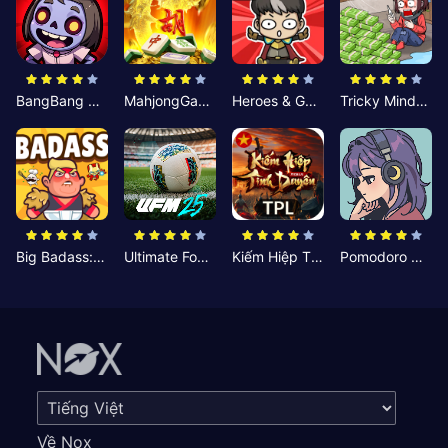
BangBang Zombies:Chiến Shelter
MahjongGame
Heroes & Gear? Yoink!
Tricky Minds: Brainy Puzzle
Big Badass: Game AFK Idle RPG
Ultimate Football Manager
Kiếm Hiệp Tình Duyên
Pomodoro Nhỏ: Giờ Tập Trung
Về Nox