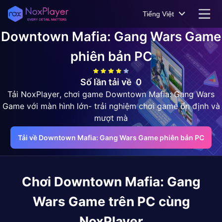
Tiếng Việt
Downtown Mafia: Gang Wars Game
phiên bản PC
Số lần tải về
0
Tải NoxPlayer, chơi game Downtown Mafia: Gang Wars
Game với màn hình lớn- trải nghiệm chơi game ổn định và
mượt mà
Tải về Downtown Mafia: Gang Wars Game phiên bản PC
Chơi
Downtown Mafia: Gang
Wars Game
trên PC cùng
NoxPlayer