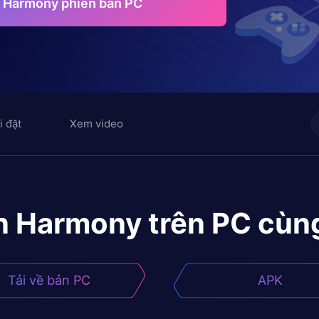
in Harmony phiên bản PC
i đặt
Xem video
in Harmony
trên PC cùn
Tải về bản PC
APK