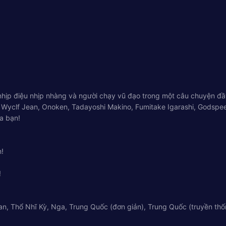
 nhịp điệu nhịp nhàng và người chạy vũ đạo trong một câu chuyện đ
hư Wyclf Jean, Onoken, Tadayoshi Makino, Fumitake Igarashi, Godspee
a bạn!
n!
!
n, Thổ Nhĩ Kỳ, Nga, Trung Quốc (đơn giản), Trung Quốc (truyền thốn