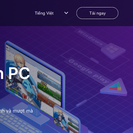
Tiếng Việt
Tải ngay
n PC
ịnh và mượt mà