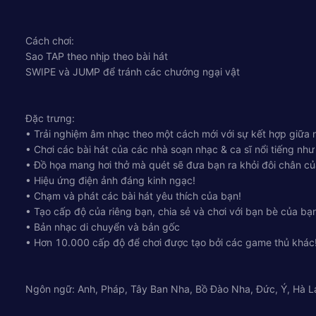
Cách chơi:
Sao TAP theo nhịp theo bài hát
SWIPE và JUMP để tránh các chướng ngại vật
Đặc trưng:
• Trải nghiệm âm nhạc theo một cách mới với sự kết hợp giữa
• Chơi các bài hát của các nhà soạn nhạc & ca sĩ nổi tiếng n
• Đồ họa mang hơi thở mà quét sẽ đưa bạn ra khỏi đôi chân củ
• Hiệu ứng điện ảnh đáng kinh ngạc!
• Chạm và phát các bài hát yêu thích của bạn!
• Tạo cấp độ của riêng bạn, chia sẻ và chơi với bạn bè của bạ
• Bản nhạc di chuyển và bản gốc
• Hơn 10.000 cấp độ để chơi được tạo bởi các game thủ khác
Ngôn ngữ: Anh, Pháp, Tây Ban Nha, Bồ Đào Nha, Đức, Ý, Hà La