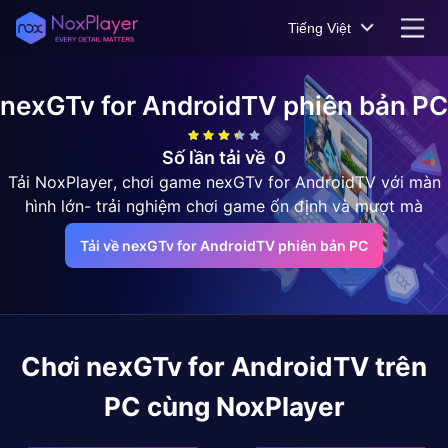
Tiếng Việt
nexGTv for AndroidTV
phiên bản PC
Số lần tải về
0
Tải NoxPlayer, chơi game nexGTv for AndroidTV với màn
hình lớn- trải nghiệm chơi game ổn định và mượt mà
Tải về nexGTv for AndroidTV phiên bản PC
Chơi
nexGTv for AndroidTV
trên
PC cùng NoxPlayer