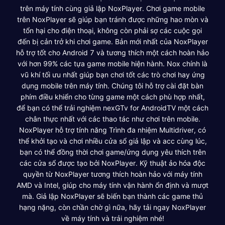
trên máy tính cùng giả lập NoxPlayer. Chơi game mobile
trên NoxPlayer sẽ giúp bạn tránh được những hao mòn và
tổn hại cho điện thoại, không còn phải sợ các cuộc gọi
đến bị cản trở khi chơi game. Bản mới nhất của NoxPlayer
hỗ trợ tốt cho Android 7 và tương thích một cách hoàn hảo
với hơn 99% các tựa game mobile hiện hành. Nox chính là
vũ khí tối ưu nhất giúp bạn chơi tốt các trò chơi hay ứng
dụng mobile trên máy tính. Chúng tôi hỗ trợ cài đặt bàn
phím điều khiển cho từng game một cách phù hợp nhất,
để bạn có thể trải nghiệm nexGTv for AndroidTV một cách
chân thực nhất với các thao tác như chơi trên mobile.
NoxPlayer hỗ trợ tính năng Trình đa nhiệm Multidriver, có
thể khởi tạo và chơi nhiều cửa sổ giả lập và acc cùng lúc,
bạn có thể đồng thời chơi game/ứng dụng yêu thích trên
các cửa sổ được tạo bởi NoxPlayer. Kỹ thuật ảo hóa độc
quyền từ NoxPlayer tương thích hoàn hảo với máy tính
AMD và Intel, giúp cho máy tính vận hành ổn định và mượt
mà. Giả lập NoxPlayer sẽ biến bạn thành các game thủ
hạng nặng, còn chần chờ gì nữa, hãy tải ngay NoxPlayer
về máy tính và trải nghiệm nhé!