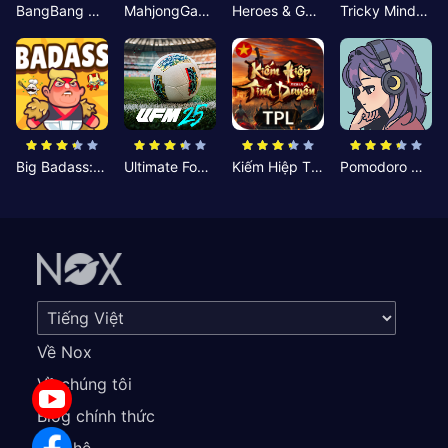
BangBang Zombies:Chiến Shelter
MahjongGame
Heroes & Gear? Yoink!
Tricky Minds: Brainy Puzzle
Big Badass: Game AFK Idle RPG
Ultimate Football Manager
Kiếm Hiệp Tình Duyên
Pomodoro Nhỏ: Giờ Tập Trung
Về Nox
Về chúng tôi
Blog chính thức