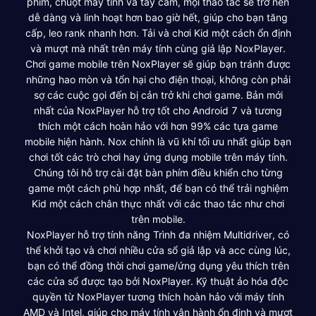
phím, chuột máy tính và tay cầm, mọi thao tác sẽ trở nên
dễ dàng và linh hoạt hơn bao giờ hết, giúp cho bạn tăng
cấp, leo rank nhanh hơn. Tải và chơi Kid một cách ổn định
và mượt mà nhất trên máy tính cùng giả lập NoxPlayer.
Chơi game mobile trên NoxPlayer sẽ giúp bạn tránh được
những hao mòn và tổn hại cho điện thoại, không còn phải
sợ các cuộc gọi đến bị cản trở khi chơi game. Bản mới
nhất của NoxPlayer hỗ trợ tốt cho Android 7 và tương
thích một cách hoàn hảo với hơn 99% các tựa game
mobile hiện hành. Nox chính là vũ khí tối ưu nhất giúp bạn
chơi tốt các trò chơi hay ứng dụng mobile trên máy tính.
Chúng tôi hỗ trợ cài đặt bàn phím điều khiển cho từng
game một cách phù hợp nhất, để bạn có thể trải nghiệm
Kid một cách chân thực nhất với các thao tác như chơi
trên mobile.
NoxPlayer hỗ trợ tính năng Trình đa nhiệm Multidriver, có
thể khởi tạo và chơi nhiều cửa sổ giả lập và acc cùng lúc,
bạn có thể đồng thời chơi game/ứng dụng yêu thích trên
các cửa sổ được tạo bởi NoxPlayer. Kỹ thuật ảo hóa độc
quyền từ NoxPlayer tương thích hoàn hảo với máy tính
AMD và Intel, giúp cho máy tính vận hành ổn định và mượt