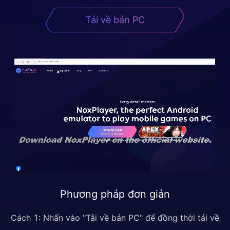
Tải về bản PC
Phương pháp đơn giản
Cách 1: Nhấn vào "Tải về bản PC" để đồng thời tải về