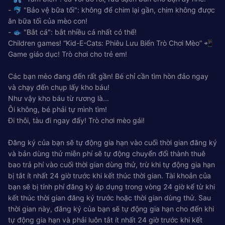
- 🐬 "Bảo vệ bữa tối": không để chim lại gần, chim không được
ăn bữa tối của mèo con!
- 🐟 "Bắt cá": bắt nhiều cá nhất có thể!
Children games! “Kid-E-Cats: Phiêu Lưu Biển Trò Chơi Mèo” 📲
Game giáo dục! Trò chơi cho trẻ em!
Các bạn mèo đang đến rất gần! Bé chỉ cần tìm hòn đảo ngay
và chạy đến chụp lấy kho báu!
Như vậy kho báu từ rương là...
Ôi không, bé phải tự mình tìm!
Đi thôi, tàu đi ngay đấy! Trò chơi mèo gái!
Đăng ký của bạn sẽ tự động gia hạn vào cuối thời gian đăng ký
và bản dùng thử miễn phí sẽ tự động chuyển đổi thành thuê
bao trả phí vào cuối thời gian dùng thử, trừ khi tự động gia hạn
bị tắt ít nhất 24 giờ trước khi kết thúc thời gian. Tài khoản của
bạn sẽ bị tính phí đăng ký áp dụng trong vòng 24 giờ kể từ khi
kết thúc thời gian đăng ký trước hoặc thời gian dùng thử. Sau
thời gian này, đăng ký của bạn sẽ tự động gia hạn cho đến khi
tự động gia hạn và phải luôn tắt ít nhất 24 giờ trước khi kết