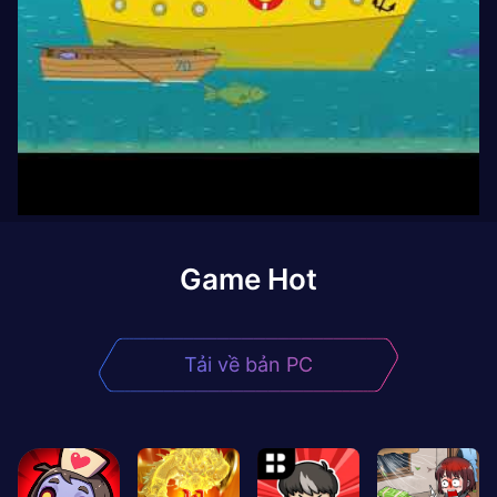
Game Hot
Tải về bản PC