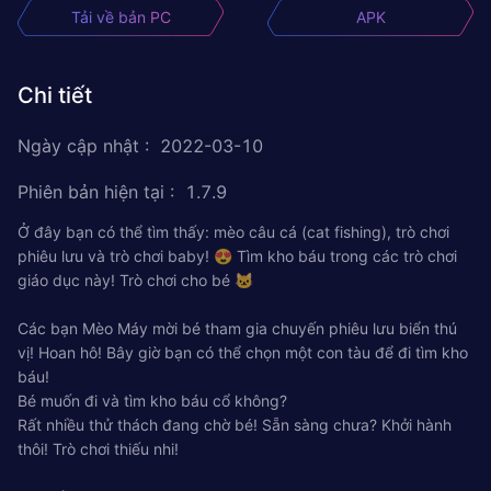
Tải về bản PC
APK
Chi tiết
Ngày cập nhật
:
2022-03-10
Phiên bản hiện tại
:
1.7.9
Ở đây bạn có thể tìm thấy: mèo câu cá (cat fishing), trò chơi
phiêu lưu và trò chơi baby! 😍 Tìm kho báu trong các trò chơi
giáo dục này! Trò chơi cho bé 🐱
Các bạn Mèo Máy mời bé tham gia chuyến phiêu lưu biển thú
vị! Hoan hô! Bây giờ bạn có thể chọn một con tàu để đi tìm kho
báu!
Bé muốn đi và tìm kho báu cổ không?
Rất nhiều thử thách đang chờ bé! Sẵn sàng chưa? Khởi hành
thôi! Trò chơi thiếu nhi!