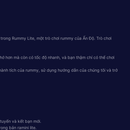
 trong Rummy Lite, một trò chơi rummy của Ấn Độ. Trò chơi
hớ hơn mà còn có tốc độ nhanh, và bạn thậm chí có thể chơi
 thành tích của rummy, sử dụng hướng dẫn của chúng tôi và trở
 tuyến và kết bạn mới.
ng bản ramini lite.