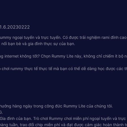
1.6.20230222
rummy ngoại tuyến và trực tuyến. Có được trải nghiệm rami đỉnh cao
 nối bạn bè và gia đình thực sự của bạn.
g internet không tốt? Chọn Rummy Lite này, không chỉ chiếm ít bộ n
 trò chơi rummy thực tế thực tế mà bạn có thể dễ dàng học được các
 thưởng hàng ngày trong công đức Rummy Lite của chúng tôi.
G.
 Gia đình của bạn. Trò chơi Rummy chơi miễn phí ngoại tuyến và trực
àng tuần, trao đổi chip miễn phí và đạt được cảm giác hoàn thành tro