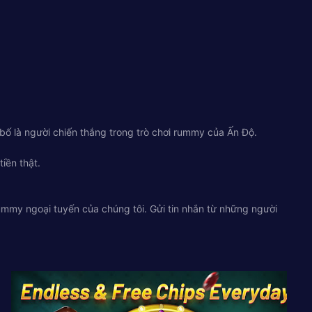
bố là người chiến thắng trong trò chơi rummy của Ấn Độ.
iền thật.
rummy ngoại tuyến của chúng tôi. Gửi tin nhắn từ những người