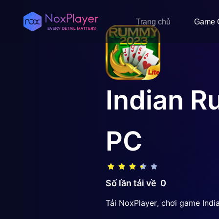
Trang chủ
Game 
Indian R
PC
Số lần tải về
0
Tải NoxPlayer, chơi game Indi