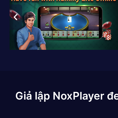
Giả lập NoxPlayer đ