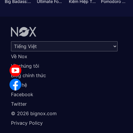
Big Badass: Game AFK Idle RPG
Ultimate Football Manager
Kiếm Hiệp Tình Duyên
Pomodoro Nhỏ: Giờ Tập Trung
Về Nox
Về chúng tôi
Blog chính thức
Liên hệ
Facebook
Twitter
©
2026
bignox.com
Privacy Policy