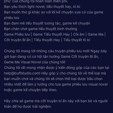
phủ' của chúng tôi hoàn toàn miễn phí.
Bạn yêu thích light novel, tiểu thuyết hay, kì bí
Bạn muốn thứ gì khác so với lối kể chuyện xưa cũ của game
phiêu lưu
Bạn đam mê tiểu thuyết tương tác, game kể chuyện
Bạn chán chơi game tiểu thuyết bình thường
Game Phiêu lưu | Game Tiểu thuyết Hay | Cõi âm | Game Ma |
Cốt truyện Bí ẩn | Tiểu thuyết Hay | Tiểu thuyết Kì bí
Chúng tôi mang tới những câu truyện phiêu lưu mới! Ngay bây
giờ bạn đang có cơ hội tận hưởng Game Cốt truyện Bí ẩn,
Game Ma Visual Novel của chúng tôi!
Chúng tôi rất mong nhận được ý kiến đóng góp của các bạn tại
help@buffstudio.com
! Hãy góp ý cho chúng tôi về thể loại mà
bạn muốn chơi và chúng tôi sẽ chọn thể loại được bầu chọn
nhiều nhất để làm ý tưởng cho tựa game phiêu lưu visual novel
hoặc game kể chuyện tiếp theo.
Hãy chia sẻ game ma cốt truyện bí ẩn này với bạn bè và người
thân để họ được trải nghiệm.