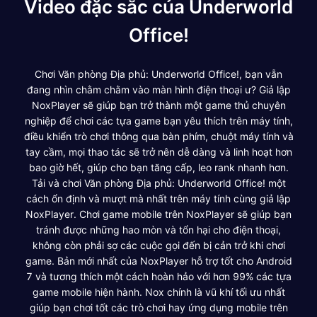
Video đặc sắc của Underworld
Office!
Chơi Văn phòng Địa phủ: Underworld Office!, bạn vẫn
đang nhìn chằm chằm vào màn hình điện thoại ư? Giả lập
NoxPlayer sẽ giúp bạn trở thành một game thủ chuyên
nghiệp để chơi các tựa game bạn yêu thích trên máy tính,
điều khiển trò chơi thông qua bàn phím, chuột máy tính và
tay cầm, mọi thao tác sẽ trở nên dễ dàng và linh hoạt hơn
bao giờ hết, giúp cho bạn tăng cấp, leo rank nhanh hơn.
Tải và chơi Văn phòng Địa phủ: Underworld Office! một
cách ổn định và mượt mà nhất trên máy tính cùng giả lập
NoxPlayer. Chơi game mobile trên NoxPlayer sẽ giúp bạn
tránh được những hao mòn và tổn hại cho điện thoại,
không còn phải sợ các cuộc gọi đến bị cản trở khi chơi
game. Bản mới nhất của NoxPlayer hỗ trợ tốt cho Android
7 và tương thích một cách hoàn hảo với hơn 99% các tựa
game mobile hiện hành. Nox chính là vũ khí tối ưu nhất
giúp bạn chơi tốt các trò chơi hay ứng dụng mobile trên