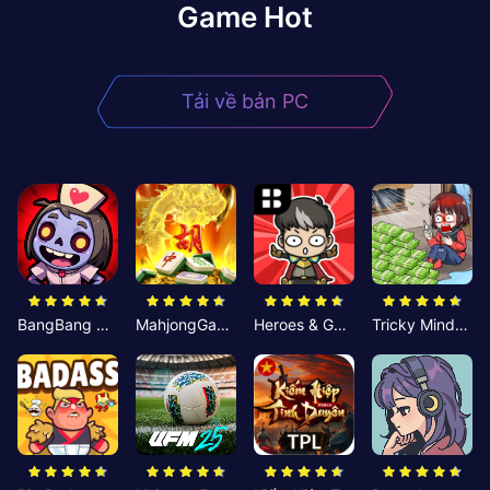
Game Hot
Tải về bản PC
BangBang Zombies:Chiến Shelter
MahjongGame
Heroes & Gear? Yoink!
Tricky Minds: Brainy Puzzle