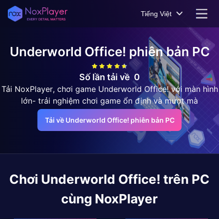
Tiếng Việt
Underworld Office!
phiên bản PC
Số lần tải về
0
Tải NoxPlayer, chơi game Underworld Office! với màn hình
lớn- trải nghiệm chơi game ổn định và mượt mà
Tải về Underworld Office! phiên bản PC
Chơi
Underworld Office!
trên PC
cùng NoxPlayer