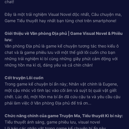
chat!
Đây là một trải nghiệm Visual Novel độc nhất, Câu chuyện ma,
Game Tiểu thuyết hay nhất bạn từng chơi trên smartphone!
Giới thiệu về Văn phòng Địa phủ | Game Visual Novel & Phiêu
lưu:
Văn phòng Địa phủ là game kể chuyện tương tác theo kiểu ô
chat và là game phiêu lưu với một thế giới lôi cuốn cho bạn
những trải nghiệm kì bí cùng những giây phút cảm động với
những hồn ma kì dị, đáng yêu và cả chín chắn!
Cốt truyện Lôi cuốn
Trong game kể chuyện bí ẩn này; Nhân vật chính là Eugene,
một cậu nhóc vô tình lạc vào cõi âm và suýt bị quái vật giết
chết. Lúc đó, một hồn ma bí ẩn đã cứu cậu ta và yêu cầu cậu
phải làm việc ở Văn phòng Địa phủ để trả ơn...
Chức năng chính của game Truyện Ma, Tiểu thuyết Kì bí này:
Tiểu thuyết ánh sáng, game phiêu lưu, visual novel
Lôi kéo các nhân vật trong game kể chuyện bí ẩn này