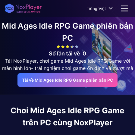
Tiếng Việt
Mid Ages Idle RPG Game
phiên bản
PC
Số lần tải về
0
Tải NoxPlayer, chơi game Mid Ages Idle RPG Game với
màn hình lớn- trải nghiệm chơi game ổn định và mượt mà
Tải về Mid Ages Idle RPG Game phiên bản PC
Chơi
Mid Ages Idle RPG Game
trên PC cùng NoxPlayer