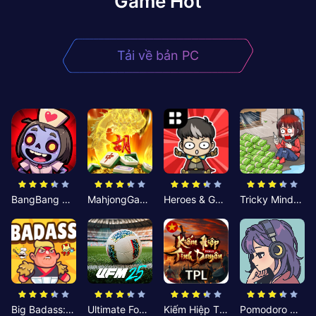
Game Hot
Tải về bản PC
BangBang Zombies:Chiến Shelter
MahjongGame
Heroes & Gear? Yoink!
Tricky Minds: Brainy Puzzle
Big Badass: Game AFK Idle RPG
Ultimate Football Manager
Kiếm Hiệp Tình Duyên
Pomodoro Nhỏ: Giờ Tập Trung