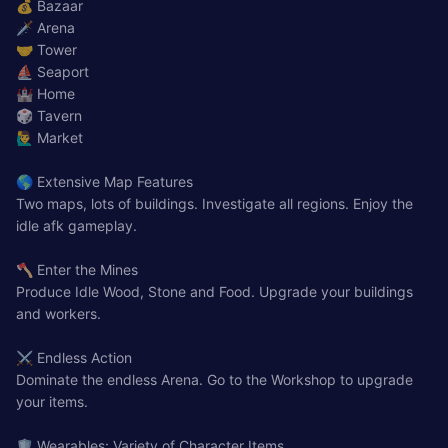
💰 Bazaar
🗡️ Arena
🤝 Tower
⛵ Seaport
🏰 Home
🎲 Tavern
🙋‍♂️ Market
🌎 Extensive Map Features
Two maps, lots of buildings. Investigate all regions. Enjoy the
idle afk gameplay.
🪓 Enter the Mines
Produce Idle Wood, Stone and Food. Upgrade your buildings
and workers.
⚔️ Endless Action
Dominate the endless Arena. Go to the Workshop to upgrade
your items.
🛡️ Wearables: Variety of Character Items