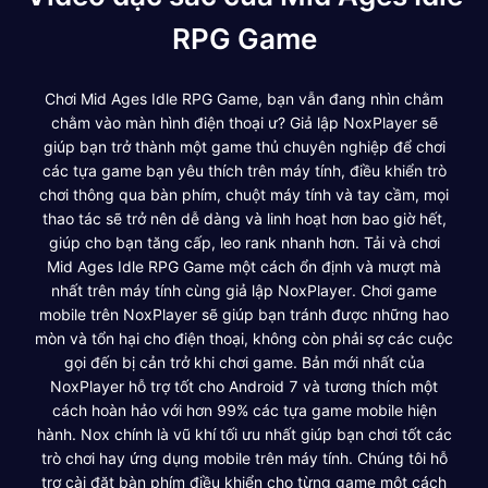
RPG Game
Chơi Mid Ages Idle RPG Game, bạn vẫn đang nhìn chằm
chằm vào màn hình điện thoại ư? Giả lập NoxPlayer sẽ
giúp bạn trở thành một game thủ chuyên nghiệp để chơi
các tựa game bạn yêu thích trên máy tính, điều khiển trò
chơi thông qua bàn phím, chuột máy tính và tay cầm, mọi
thao tác sẽ trở nên dễ dàng và linh hoạt hơn bao giờ hết,
giúp cho bạn tăng cấp, leo rank nhanh hơn. Tải và chơi
Mid Ages Idle RPG Game một cách ổn định và mượt mà
nhất trên máy tính cùng giả lập NoxPlayer. Chơi game
mobile trên NoxPlayer sẽ giúp bạn tránh được những hao
mòn và tổn hại cho điện thoại, không còn phải sợ các cuộc
gọi đến bị cản trở khi chơi game. Bản mới nhất của
NoxPlayer hỗ trợ tốt cho Android 7 và tương thích một
cách hoàn hảo với hơn 99% các tựa game mobile hiện
hành. Nox chính là vũ khí tối ưu nhất giúp bạn chơi tốt các
trò chơi hay ứng dụng mobile trên máy tính. Chúng tôi hỗ
trợ cài đặt bàn phím điều khiển cho từng game một cách