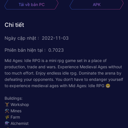
Tải về bản PC
APK
Chi tiết
Ngày cập nhật
:
2022-11-03
Phiên bản hiện tại
:
0.7023
Mid Ages: Idle RPG is a mini rpg game set in a place of
production, trade and wars. Experience Medieval Ages without
too much effort. Enjoy endless idle rpg. Dominate the arena by
defeating your opponents. You don't have to endanger yourself
to experience medieval ages with Mid Ages: Idle RPG 😁
Buildings:
🏋️ Workshop
⚒️ Mines
🌾 Farm
⚗️ Alchemist