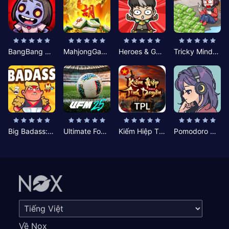
BangBang Zombies:Chiến Shelter
MahjongGame
Heroes & Gear? Yoink!
Tricky Minds: Brainy Puzzle
Big Badass: Game AFK Idle RPG
Ultimate Football Manager
Kiếm Hiệp Tình Duyên
Pomodoro Nhỏ: Giờ Tập Trung
Về Nox