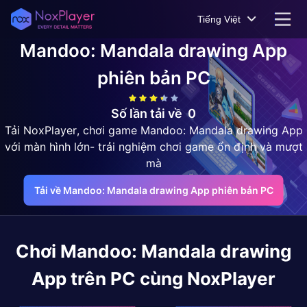
Tiếng Việt
Mandoo: Mandala drawing App
phiên bản PC
Số lần tải về
0
Tải NoxPlayer, chơi game Mandoo: Mandala drawing App
với màn hình lớn- trải nghiệm chơi game ổn định và mượt
mà
Tải về Mandoo: Mandala drawing App phiên bản PC
Chơi
Mandoo: Mandala drawing
App
trên PC cùng NoxPlayer