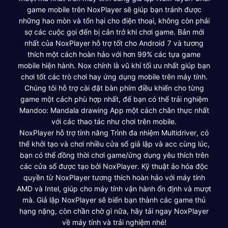
game mobile trên NoxPlayer sẽ giúp bạn tránh được
những hao mòn và tổn hại cho điện thoại, không còn phải
sợ các cuộc gọi đến bị cản trở khi chơi game. Bản mới
nhất của NoxPlayer hỗ trợ tốt cho Android 7 và tương
thích một cách hoàn hảo với hơn 99% các tựa game
mobile hiện hành. Nox chính là vũ khí tối ưu nhất giúp bạn
chơi tốt các trò chơi hay ứng dụng mobile trên máy tính.
Chúng tôi hỗ trợ cài đặt bàn phím điều khiển cho từng
game một cách phù hợp nhất, để bạn có thể trải nghiệm
Mandoo: Mandala drawing App một cách chân thực nhất
với các thao tác như chơi trên mobile.
NoxPlayer hỗ trợ tính năng Trình đa nhiệm Multidriver, có
thể khởi tạo và chơi nhiều cửa sổ giả lập và acc cùng lúc,
bạn có thể đồng thời chơi game/ứng dụng yêu thích trên
các cửa sổ được tạo bởi NoxPlayer. Kỹ thuật ảo hóa độc
quyền từ NoxPlayer tương thích hoàn hảo với máy tính
AMD và Intel, giúp cho máy tính vận hành ổn định và mượt
mà. Giả lập NoxPlayer sẽ biến bạn thành các game thủ
hạng nặng, còn chần chờ gì nữa, hãy tải ngay NoxPlayer
về máy tính và trải nghiệm nhé!