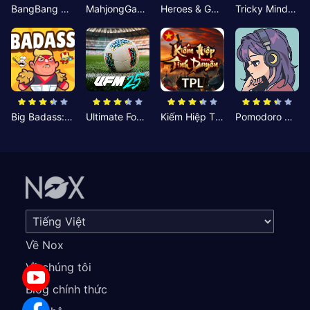
BangBang Zombies:Chiến Shelter
MahjongGame
Heroes & Gear? Yoink!
Tricky Minds: Brainy Puzzle
Big Badass: Game AFK Idle RPG
Ultimate Football Manager
Kiếm Hiệp Tình Duyên
Pomodoro Nhỏ: Giờ Tập Trung
Về Nox
Về chúng tôi
Blog chính thức