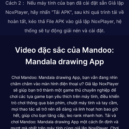
Cách 2： Nếu máy tính của bạn đã cài đặt sẵn Giả lập
NoxPlayer, hãy nhấn "Tải APK", sau khi quá trình tải về
hoàn tất, kéo thả File APK vào giả lập NoxPlayer, hệ
thống sẽ tự động giải nén và cài đặt.
Video đặc sắc của Mandoo:
Mandala drawing App
Chơi Mandoo: Mandala drawing App, bạn vẫn đang nhìn
chằm chằm vào màn hình điện thoại ư? Giả lập NoxPlayer
sẽ giúp bạn trở thành một game thủ chuyên nghiệp để
chơi các tựa game bạn yêu thích trên máy tính, điều khiển
trò chơi thông qua bàn phím, chuột máy tính và tay cầm,
mọi thao tác sẽ trở nên dễ dàng và linh hoạt hơn bao giờ
hết, giúp cho bạn tăng cấp, leo rank nhanh hơn. Tải và
chơi Mandoo: Mandala drawing App một cách ổn định và
mượt mà nhất trên máy tính cùng giả lập NoxPlayer. Chơi