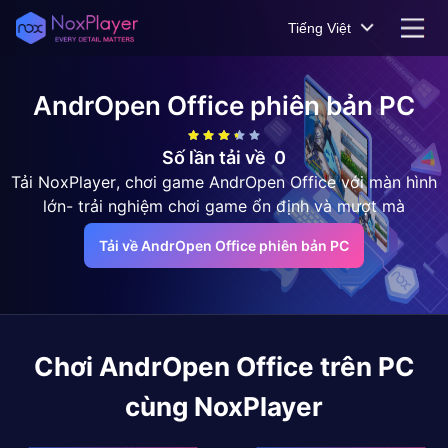
Tiếng Việt
AndrOpen Office
phiên bản PC
Số lần tải về
0
Tải NoxPlayer, chơi game AndrOpen Office với màn hình
lớn- trải nghiệm chơi game ổn định và mượt mà
Tải về AndrOpen Office phiên bản PC
Chơi
AndrOpen Office
trên PC
cùng NoxPlayer