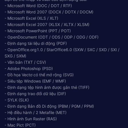
- Microsoft Word (DOC / DOT / RTF)
- Microsoft Word 2007 (DOCX / DOTX / DOCM)
- Microsoft Excel (XLS / XLT)
- Microsoft Excel 2007 (XLSX / XLTX / XLSM)
- Microsoft PowerPoint (PPT / POT)
- OpenDocument (ODT / ODS / ODP / ODG / ODF)
- Định dạng tài liệu di động (PDF)
- OpenOffice.org1.0 / StarOffice6.0 (SXW / SXC / SXD / SXI /
SXG / SXM)
- Văn bản (TXT / CSV)
- Adobe Photoshop (PSD)
- Đồ họa Vectơ có thể mở rộng (SVG)
- Siêu tệp Windows (EMF / WMF)
- Định dạng tệp hình ảnh được gắn thẻ (TIFF)
- Định dạng trao đổi dữ liệu (DIF)
- SYLK (SLK)
- Định dạng Bản đồ Di động (PBM / PGM / PPM)
- Hệ điều hành / 2 Metafile (MET)
- Hình ảnh Sun Raster (RAS)
- Mac Pict (PCT)