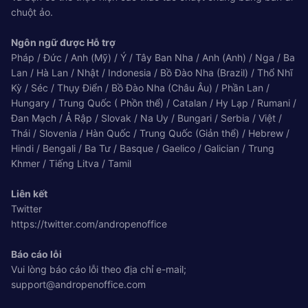
chuột ảo.
Ngôn ngữ được Hỗ trợ
Pháp / Đức / Anh (Mỹ) / Ý / Tây Ban Nha / Anh (Anh) / Nga / Ba
Lan / Hà Lan / Nhật / Indonesia / Bồ Đào Nha (Brazil) / Thổ Nhĩ
Kỳ / Séc / Thụy Điển / Bồ Đào Nha (Châu Âu) / Phần Lan /
Hungary / Trung Quốc ( Phồn thể) / Catalan / Hy Lạp / Rumani /
Đan Mạch / Ả Rập / Slovak / Na Uy / Bungari / Serbia / Việt /
Thái / Slovenia / Hàn Quốc / Trung Quốc (Giản thể) / Hebrew /
Hindi / Bengali / Ba Tư / Basque / Gaelico / Galician / Trung
Khmer / Tiếng Litva / Tamil
Liên kết
Twitter
https://twitter.com/andropenoffice
Báo cáo lỗi
Vui lòng báo cáo lỗi theo địa chỉ e-mail;
support@andropenoffice.com