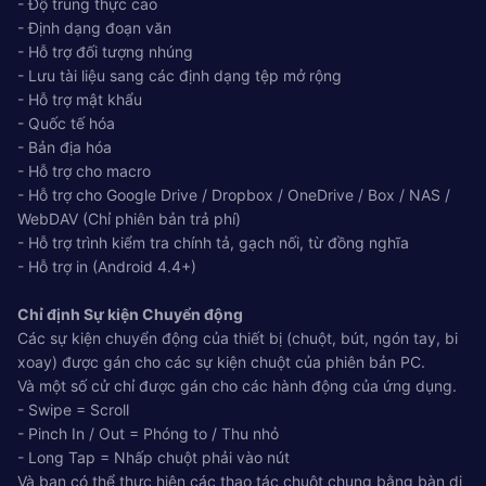
- Độ trung thực cao
- Định dạng đoạn văn
- Hỗ trợ đối tượng nhúng
- Lưu tài liệu sang các định dạng tệp mở rộng
- Hỗ trợ mật khẩu
- Quốc tế hóa
- Bản địa hóa
- Hỗ trợ cho macro
- Hỗ trợ cho Google Drive / Dropbox / OneDrive / Box / NAS /
WebDAV (Chỉ phiên bản trả phí)
- Hỗ trợ trình kiểm tra chính tả, gạch nối, từ đồng nghĩa
- Hỗ trợ in (Android 4.4+)
Chỉ định Sự kiện Chuyển động
Các sự kiện chuyển động của thiết bị (chuột, bút, ngón tay, bi
xoay) được gán cho các sự kiện chuột của phiên bản PC.
Và một số cử chỉ được gán cho các hành động của ứng dụng.
- Swipe = Scroll
- Pinch In / Out = Phóng to / Thu nhỏ
- Long Tap = Nhấp chuột phải vào nút
Và bạn có thể thực hiện các thao tác chuột chung bằng bàn di