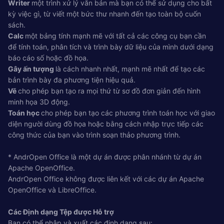
Writer
một trình xử lý văn bản mà bạn có thể sử dụng cho bất
kỳ việc gì, từ viết một bức thư nhanh đến tạo toàn bộ cuốn
sách.
Calc
một bảng tính mạnh mẽ với tất cả các công cụ bạn cần
để tính toán, phân tích và trình bày dữ liệu của mình dưới dạng
báo cáo số hoặc đồ họa.
Gây ấn tượng
là cách nhanh nhất, mạnh mẽ nhất để tạo các
bản trình bày đa phương tiện hiệu quả.
Vẽ
cho phép bạn tạo ra mọi thứ từ sơ đồ đơn giản đến hình
minh họa 3D động.
Toán học
cho phép bạn tạo các phương trình toán học với giao
diện người dùng đồ họa hoặc bằng cách nhập trực tiếp các
công thức của bạn vào trình soạn thảo phương trình.
* AndrOpen Office là một dự án được phân nhánh từ dự án
Apache OpenOffice.
AndrOpen Office không được liên kết với các dự án Apache
OpenOffice và LibreOffice.
Các Định dạng Tệp được Hỗ trợ
Bạn có thể nhập và xuất các định dạng sau: