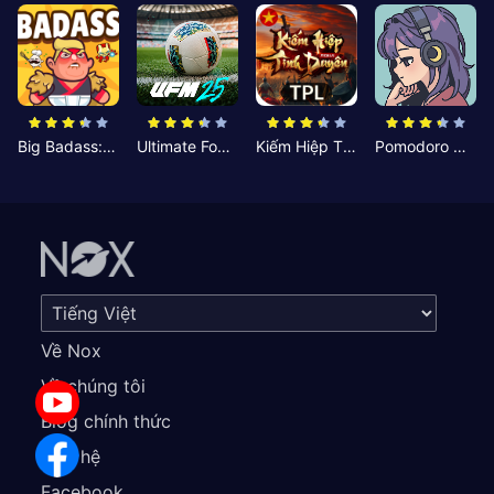
Big Badass: Game AFK Idle RPG
Ultimate Football Manager
Kiếm Hiệp Tình Duyên
Pomodoro Nhỏ: Giờ Tập Trung
Về Nox
Về chúng tôi
Blog chính thức
Liên hệ
Facebook