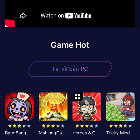
Game Hot
Tải về bản PC
BangBang Zombies:Chiến Shelter
MahjongGame
Heroes & Gear? Yoink!
Tricky Minds: Brainy Puzzle