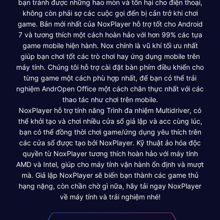
bạn tránh được những hao mòn và tổn hại cho điện thoại,
không còn phải sợ các cuộc gọi đến bị cản trở khi chơi
game. Bản mới nhất của NoxPlayer hỗ trợ tốt cho Android
7 và tương thích một cách hoàn hảo với hơn 99% các tựa
game mobile hiện hành. Nox chính là vũ khí tối ưu nhất
giúp bạn chơi tốt các trò chơi hay ứng dụng mobile trên
máy tính. Chúng tôi hỗ trợ cài đặt bàn phím điều khiển cho
từng game một cách phù hợp nhất, để bạn có thể trải
nghiệm AndrOpen Office một cách chân thực nhất với các
thao tác như chơi trên mobile.
NoxPlayer hỗ trợ tính năng Trình đa nhiệm Multidriver, có
thể khởi tạo và chơi nhiều cửa sổ giả lập và acc cùng lúc,
bạn có thể đồng thời chơi game/ứng dụng yêu thích trên
các cửa sổ được tạo bởi NoxPlayer. Kỹ thuật ảo hóa độc
quyền từ NoxPlayer tương thích hoàn hảo với máy tính
AMD và Intel, giúp cho máy tính vận hành ổn định và mượt
mà. Giả lập NoxPlayer sẽ biến bạn thành các game thủ
hạng nặng, còn chần chờ gì nữa, hãy tải ngay NoxPlayer
về máy tính và trải nghiệm nhé!