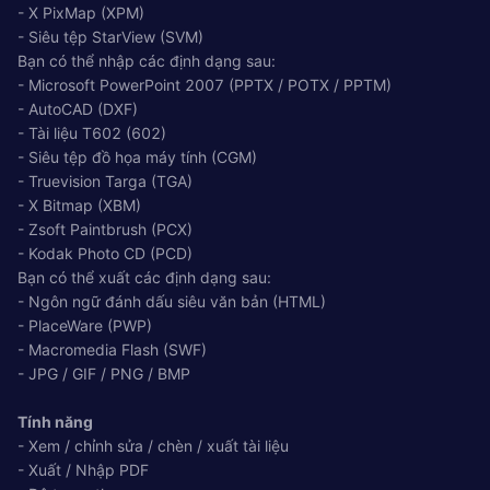
- X PixMap (XPM)
- Siêu tệp StarView (SVM)
Bạn có thể nhập các định dạng sau:
- Microsoft PowerPoint 2007 (PPTX / POTX / PPTM)
- AutoCAD (DXF)
- Tài liệu T602 (602)
- Siêu tệp đồ họa máy tính (CGM)
- Truevision Targa (TGA)
- X Bitmap (XBM)
- Zsoft Paintbrush (PCX)
- Kodak Photo CD (PCD)
Bạn có thể xuất các định dạng sau:
- Ngôn ngữ đánh dấu siêu văn bản (HTML)
- PlaceWare (PWP)
- Macromedia Flash (SWF)
- JPG / GIF / PNG / BMP
Tính năng
- Xem / chỉnh sửa / chèn / xuất tài liệu
- Xuất / Nhập PDF