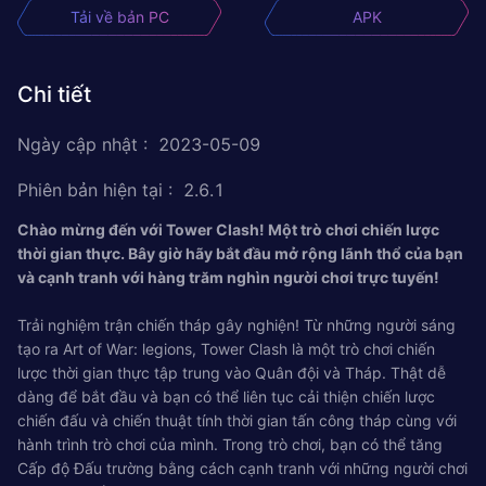
Tải về bản PC
APK
Chi tiết
Ngày cập nhật
:
2023-05-09
Phiên bản hiện tại
:
2.6.1
Chào mừng đến với Tower Clash! Một trò chơi chiến lược
thời gian thực. Bây giờ hãy bắt đầu mở rộng lãnh thổ của bạn
và cạnh tranh với hàng trăm nghìn người chơi trực tuyến!
Trải nghiệm trận chiến tháp gây nghiện! Từ những người sáng
tạo ra Art of War: legions, Tower Clash là một trò chơi chiến
lược thời gian thực tập trung vào Quân đội và Tháp. Thật dễ
dàng để bắt đầu và bạn có thể liên tục cải thiện chiến lược
chiến đấu và chiến thuật tính thời gian tấn công tháp cùng với
hành trình trò chơi của mình. Trong trò chơi, bạn có thể tăng
Cấp độ Đấu trường bằng cách cạnh tranh với những người chơi