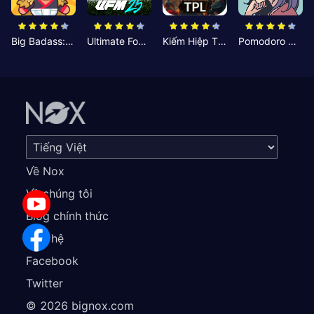
Big Badass: Game AFK Idle RPG
Ultimate Football Manager
Kiếm Hiệp Tình Duyên
Pomodoro Nhỏ: Giờ Tập Trung
Về Nox
Về chúng tôi
Blog chính thức
Liên hệ
Facebook
Twitter
©
2026
bignox.com