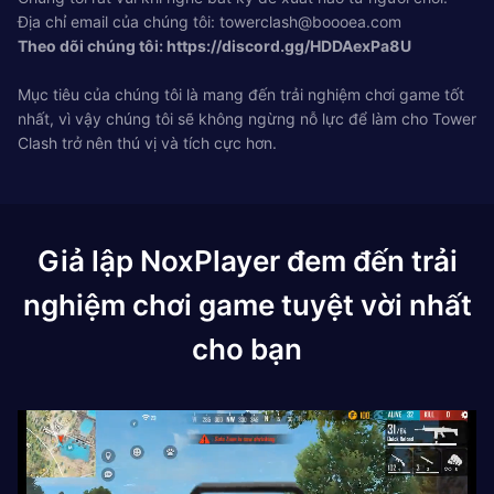
Địa chỉ email của chúng tôi:
towerclash@boooea.com
Theo dõi chúng tôi: https://discord.gg/HDDAexPa8U
Mục tiêu của chúng tôi là mang đến trải nghiệm chơi game tốt
nhất, vì vậy chúng tôi sẽ không ngừng nỗ lực để làm cho Tower
Clash trở nên thú vị và tích cực hơn.
Giả lập NoxPlayer đem đến trải
nghiệm chơi game tuyệt vời nhất
cho bạn