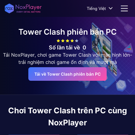
Tiếng Việt
Tower Clash
phiên bản PC
Số lần tải về
0
Tải NoxPlayer, chơi game Tower Clash với màn hình lớn-
trải nghiệm chơi game ổn định và mượt mà
Tải về Tower Clash phiên bản PC
Chơi
Tower Clash
trên PC cùng
NoxPlayer