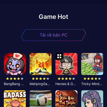
Game Hot
Tải về bản PC
BangBang Zombies:Chiến Shelter
MahjongGame
Heroes & Gear? Yoink!
Tricky Minds: Brainy Puzzle