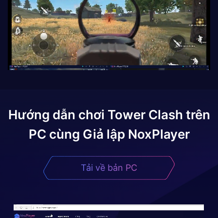
Hướng dẫn chơi
Tower Clash
trên
PC cùng Giả lập NoxPlayer
Tải về bản PC