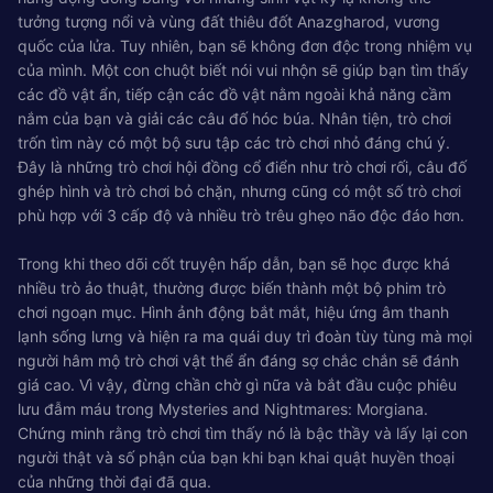
tưởng tượng nổi và vùng đất thiêu đốt Anazgharod, vương
quốc của lửa. Tuy nhiên, bạn sẽ không đơn độc trong nhiệm vụ
của mình. Một con chuột biết nói vui nhộn sẽ giúp bạn tìm thấy
các đồ vật ẩn, tiếp cận các đồ vật nằm ngoài khả năng cầm
nắm của bạn và giải các câu đố hóc búa. Nhân tiện, trò chơi
trốn tìm này có một bộ sưu tập các trò chơi nhỏ đáng chú ý.
Đây là những trò chơi hội đồng cổ điển như trò chơi rối, câu đố
ghép hình và trò chơi bỏ chặn, nhưng cũng có một số trò chơi
phù hợp với 3 cấp độ và nhiều trò trêu ghẹo não độc đáo hơn.
Trong khi theo dõi cốt truyện hấp dẫn, bạn sẽ học được khá
nhiều trò ảo thuật, thường được biến thành một bộ phim trò
chơi ngoạn mục. Hình ảnh động bắt mắt, hiệu ứng âm thanh
lạnh sống lưng và hiện ra ma quái duy trì đoàn tùy tùng mà mọi
người hâm mộ trò chơi vật thể ẩn đáng sợ chắc chắn sẽ đánh
giá cao. Vì vậy, đừng chần chờ gì nữa và bắt đầu cuộc phiêu
lưu đẫm máu trong Mysteries and Nightmares: Morgiana.
Chứng minh rằng trò chơi tìm thấy nó là bậc thầy và lấy lại con
người thật và số phận của bạn khi bạn khai quật huyền thoại
của những thời đại đã qua.