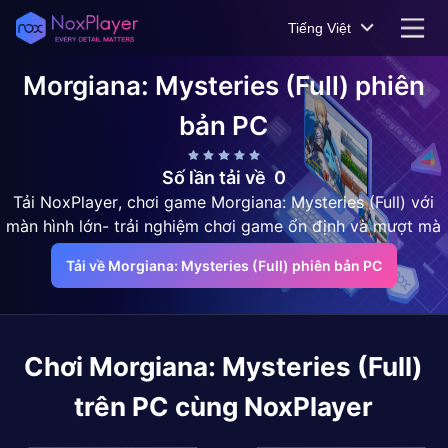
Tiếng Việt
Morgiana: Mysteries (Full)
phiên
bản PC
Số lần tải về
0
Tải NoxPlayer, chơi game Morgiana: Mysteries (Full) với
màn hình lớn- trải nghiệm chơi game ổn định và mượt mà
Tải về Morgiana: Mysteries (Full) phiên bản PC
Chơi
Morgiana: Mysteries (Full)
trên PC cùng NoxPlayer