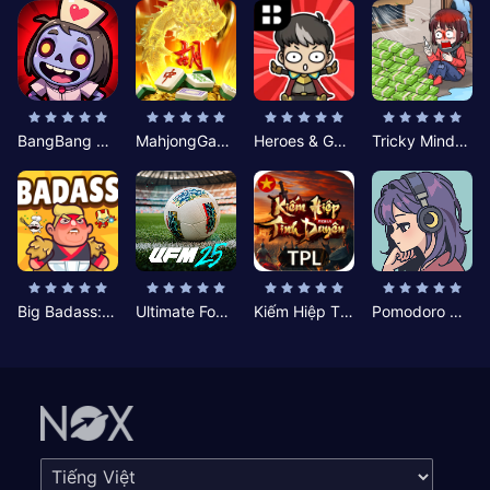
BangBang Zombies:Chiến Shelter
MahjongGame
Heroes & Gear? Yoink!
Tricky Minds: Brainy Puzzle
Big Badass: Game AFK Idle RPG
Ultimate Football Manager
Kiếm Hiệp Tình Duyên
Pomodoro Nhỏ: Giờ Tập Trung