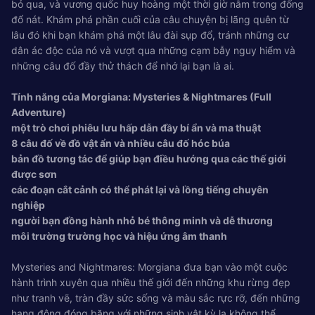
bỏ qua, và vương quốc huy hoàng một thời giờ nằm ​​trong đống
đổ nát. Khám phá phần cuối của câu chuyện bị lãng quên từ
lâu đó khi bạn khám phá một lâu đài sụp đổ, tránh những cư
dân ác độc của nó và vượt qua những cạm bẫy nguy hiểm và
những câu đố đầy thử thách để nhớ lại bạn là ai.
Tính năng của Morgiana: Mysteries & Nightmares (Full
Adventure)
một trò chơi phiêu lưu hấp dẫn đầy bí ẩn và ma thuật
8 câu đố về đồ vật ẩn và nhiều câu đố hóc búa
bản đồ tương tác để giúp bạn điều hướng qua các thế giới
được sơn
các đoạn cắt cảnh có thể phát lại và lồng tiếng chuyên
nghiệp
người bạn đồng hành nhỏ bé thông minh và dễ thương
môi trường trường học và hiệu ứng âm thanh
Mysteries and Nightmares: Morgiana đưa bạn vào một cuộc
hành trình xuyên qua nhiều thế giới đến những khu rừng đẹp
như tranh vẽ, tràn đầy sức sống và màu sắc rực rỡ, đến những
hang động đóng băng với những sinh vật kỳ lạ không thể