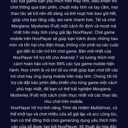
các tựa game bạn yêu thích trên máy tính, điều khiển trò
chơi thông qua bàn phím, chuột máy tính và tay cầm, mọi
thao tác sẽ trở nên dễ dàng và linh hoạt hơn bao giờ hết,
giúp cho bạn tăng cấp, leo rank nhanh hơn. Tải và chơi
Morgiana: Mysteries (Full) một cách ổn định và mượt mà
nhất trên máy tính cùng giả lập NoxPlayer. Chơi game
mobile trên NoxPlayer sẽ giúp bạn tránh được những hao
mòn và tổn hại cho điện thoại, không còn phải sợ các cuộc
gọi đến bị cản trở khi chơi game. Bản mới nhất của
NoxPlayer hỗ trợ tốt cho Android 7 và tương thích một
cách hoàn hảo với hơn 99% các tựa game mobile hiện
hành. Nox chính là vũ khí tối ưu nhất giúp bạn chơi tốt các
trò chơi hay ứng dụng mobile trên máy tính. Chúng tôi hỗ
trợ cài đặt bàn phím điều khiển cho từng game một cách
phù hợp nhất, để bạn có thể trải nghiệm Morgiana:
Mysteries (Full) một cách chân thực nhất với các thao tác
như chơi trên mobile.
NoxPlayer hỗ trợ tính năng Trình đa nhiệm Multidriver, có
thể khởi tạo và chơi nhiều cửa sổ giả lập và acc cùng lúc,
bạn có thể đồng thời chơi game/ứng dụng yêu thích trên
các cửa sổ được tạo bởi NoxPlayer. Kỹ thuật ảo hóa độc