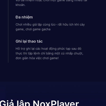
với đa nhiệm hoặc chơi một game bằng nhiều tài
khoản.
Đa nhiệm
Chơi nhiều giả lập cùng lúc- rất hữu ích khi cày
game, chơi game gacha
Ghi lại thao tác
Hỗ trợ ghi lại các hoạt động phức tạp sau đó
thực thi tập lệnh chỉ bằng một cú nhấp chuột,
đơn giản hóa việc chơi game!
Giả lập NoxPlayer