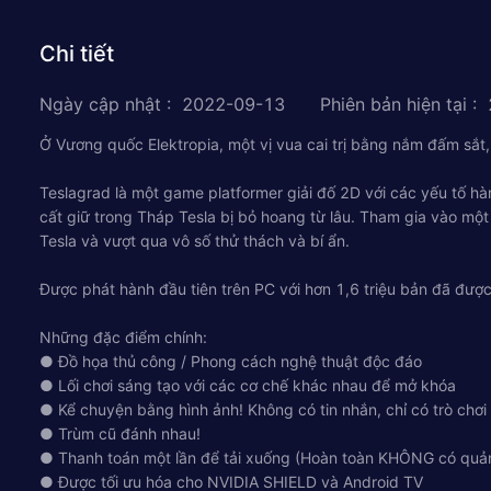
Chi tiết
Ngày cập nhật
:
2022-09-13
Phiên bản hiện tại
:
Ở Vương quốc Elektropia, một vị vua cai trị bằng nắm đấm sắt,
Teslagrad là một game platformer giải đố 2D với các yếu tố hà
cất giữ trong Tháp Tesla bị bỏ hoang từ lâu. Tham gia vào mộ
Tesla và vượt qua vô số thử thách và bí ẩn.
Được phát hành đầu tiên trên PC với hơn 1,6 triệu bản đã được 
Những đặc điểm chính:
● Đồ họa thủ công / Phong cách nghệ thuật độc đáo
● Lối chơi sáng tạo với các cơ chế khác nhau để mở khóa
● Kể chuyện bằng hình ảnh! Không có tin nhắn, chỉ có trò chơi
● Trùm cũ đánh nhau!
● Thanh toán một lần để tải xuống (Hoàn toàn KHÔNG có quả
● Được tối ưu hóa cho NVIDIA SHIELD và Android TV