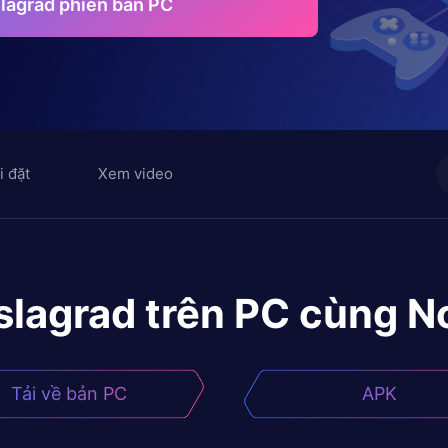
slagrad phiên bản PC
i đặt
Xem video
slagrad
trên PC cùng N
Tải về bản PC
APK