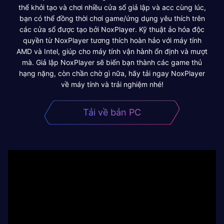
thể khởi tạo và chơi nhiều cửa sổ giả lập và acc cùng lúc,
bạn có thể đồng thời chơi game/ứng dụng yêu thích trên
các cửa sổ được tạo bởi NoxPlayer. Kỹ thuật ảo hóa độc
quyền từ NoxPlayer tương thích hoàn hảo với máy tính
AMD và Intel, giúp cho máy tính vận hành ổn định và mượt
mà. Giả lập NoxPlayer sẽ biến bạn thành các game thủ
hạng nặng, còn chần chờ gì nữa, hãy tải ngay NoxPlayer
về máy tính và trải nghiệm nhé!
Tải về bản PC