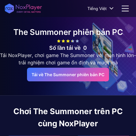
Tiếng Việt
The Summoner
phiên bản PC
Số lần tải về
0
Tải NoxPlayer, chơi game The Summoner với màn hình lớn-
trải nghiệm chơi game ổn định và mượt mà
Tải về The Summoner phiên bản PC
Chơi
The Summoner
trên PC
cùng NoxPlayer