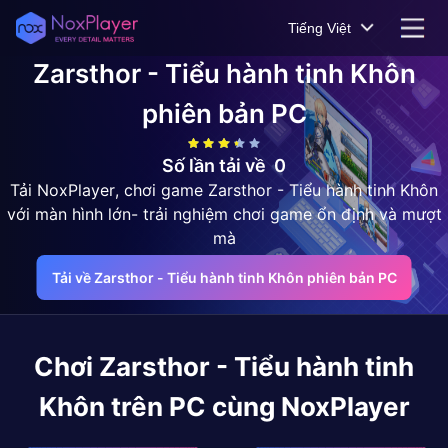
Tiếng Việt
Zarsthor - Tiểu hành tinh Khôn
phiên bản PC
Số lần tải về
0
Tải NoxPlayer, chơi game Zarsthor - Tiểu hành tinh Khôn
với màn hình lớn- trải nghiệm chơi game ổn định và mượt
mà
Tải về Zarsthor - Tiểu hành tinh Khôn phiên bản PC
Chơi
Zarsthor - Tiểu hành tinh
Khôn
trên PC cùng NoxPlayer