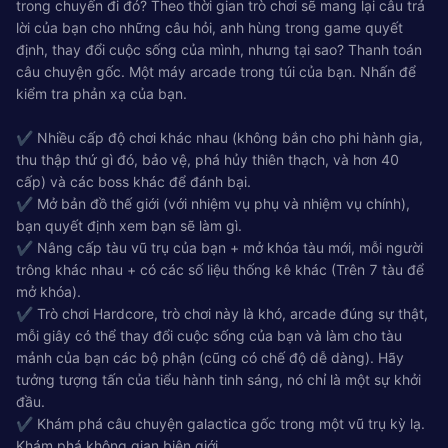
trong chuyến đi đó? Theo thời gian trò chơi sẽ mang lại câu trả
lời của bạn cho những câu hỏi, anh hùng trong game quyết
định, thay đổi cuộc sống của mình, nhưng tại sao? Thanh toán
câu chuyện gốc. Một máy arcade trong túi của bạn. Nhấn để
kiểm tra phản xạ của bạn.
✔ Nhiều cấp độ chơi khác nhau (không bắn cho phi hành gia,
thu thập thứ gì đó, bảo vệ, phá hủy thiên thạch, và hơn 40
cấp) và các boss khác để đánh bại.
✔ Mở bản đồ thế giới (với nhiệm vụ phụ và nhiệm vụ chính),
bạn quyết định xem bạn sẽ làm gì.
✔ Nâng cấp tàu vũ trụ của bạn + mở khóa tàu mới, mỗi người
trông khác nhau + có các số liệu thống kê khác (Trên 7 tàu để
mở khóa).
✔ Trò chơi Hardcore, trò chơi này là khó, arcade đúng sự thật,
mỗi giây có thể thay đổi cuộc sống của bạn và làm cho tàu
mảnh của bạn các bộ phận (cũng có chế độ dễ dàng). Hãy
tưởng tượng tấn của tiểu hành tinh sáng, nó chỉ là một sự khởi
đầu.
✔ Khám phá câu chuyện galactica gốc trong một vũ trụ kỳ lạ.
Khám phá không gian biên giới