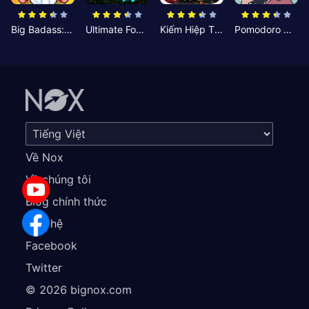
Big Badass: Game AFK Idle RPG
Ultimate Football Manager
Kiếm Hiệp Tình Duyên
Pomodoro Nhỏ: Giờ Tập Trung
Về Nox
Về chúng tôi
Blog chính thức
Liên hệ
Facebook
Twitter
©
2026
bignox.com