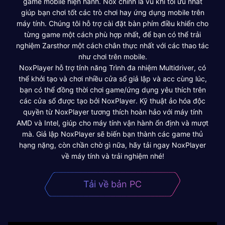
game mobile hiện hành. Nox chính là vũ khí tối ưu nhất
giúp bạn chơi tốt các trò chơi hay ứng dụng mobile trên
máy tính. Chúng tôi hỗ trợ cài đặt bàn phím điều khiển cho
từng game một cách phù hợp nhất, để bạn có thể trải
nghiệm Zarsthor một cách chân thực nhất với các thao tác
như chơi trên mobile.
NoxPlayer hỗ trợ tính năng Trình đa nhiệm Multidriver, có
thể khởi tạo và chơi nhiều cửa sổ giả lập và acc cùng lúc,
bạn có thể đồng thời chơi game/ứng dụng yêu thích trên
các cửa sổ được tạo bởi NoxPlayer. Kỹ thuật ảo hóa độc
quyền từ NoxPlayer tương thích hoàn hảo với máy tính
AMD và Intel, giúp cho máy tính vận hành ổn định và mượt
mà. Giả lập NoxPlayer sẽ biến bạn thành các game thủ
hạng nặng, còn chần chờ gì nữa, hãy tải ngay NoxPlayer
về máy tính và trải nghiệm nhé!
Tải về bản PC