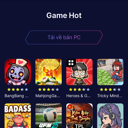
Game Hot
Tải về bản PC
BangBang Zombies:Chiến Shelter
MahjongGame
Heroes & Gear? Yoink!
Tricky Minds: Brainy Puzzle