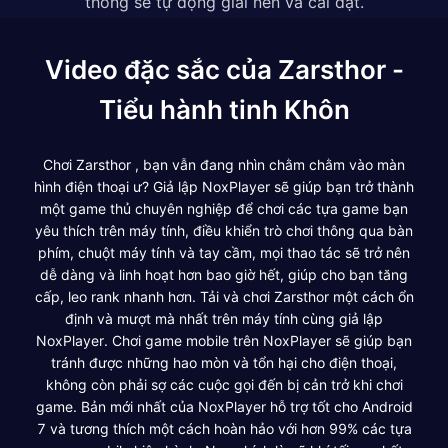
thống sẽ tự động giải nén và cài đặt.
Video đặc sắc của Zarsthor -
Tiểu hành tinh Khôn
Chơi Zarsthor , bạn vẫn đang nhìn chằm chằm vào màn
hình điện thoại ư? Giả lập NoxPlayer sẽ giúp bạn trở thành
một game thủ chuyên nghiệp để chơi các tựa game bạn
yêu thích trên máy tính, điều khiển trò chơi thông qua bàn
phím, chuột máy tính và tay cầm, mọi thao tác sẽ trở nên
dễ dàng và linh hoạt hơn bao giờ hết, giúp cho bạn tăng
cấp, leo rank nhanh hơn. Tải và chơi Zarsthor một cách ổn
định và mượt mà nhất trên máy tính cùng giả lập
NoxPlayer. Chơi game mobile trên NoxPlayer sẽ giúp bạn
tránh được những hao mòn và tổn hại cho điện thoại,
không còn phải sợ các cuộc gọi đến bị cản trở khi chơi
game. Bản mới nhất của NoxPlayer hỗ trợ tốt cho Android
7 và tương thích một cách hoàn hảo với hơn 99% các tựa