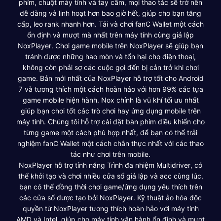
phím, chuột máy tính và tay cầm, mọi thao tác sẽ trở nên
dễ dàng và linh hoạt hơn bao giờ hết, giúp cho bạn tăng
cấp, leo rank nhanh hơn. Tải và chơi fanC Wallet một cách
ổn định và mượt mà nhất trên máy tính cùng giả lập
NoxPlayer. Chơi game mobile trên NoxPlayer sẽ giúp bạn
tránh được những hao mòn và tổn hại cho điện thoại,
không còn phải sợ các cuộc gọi đến bị cản trở khi chơi
game. Bản mới nhất của NoxPlayer hỗ trợ tốt cho Android
7 và tương thích một cách hoàn hảo với hơn 99% các tựa
game mobile hiện hành. Nox chính là vũ khí tối ưu nhất
giúp bạn chơi tốt các trò chơi hay ứng dụng mobile trên
máy tính. Chúng tôi hỗ trợ cài đặt bàn phím điều khiển cho
từng game một cách phù hợp nhất, để bạn có thể trải
nghiệm fanC Wallet một cách chân thực nhất với các thao
tác như chơi trên mobile.
NoxPlayer hỗ trợ tính năng Trình đa nhiệm Multidriver, có
thể khởi tạo và chơi nhiều cửa sổ giả lập và acc cùng lúc,
bạn có thể đồng thời chơi game/ứng dụng yêu thích trên
các cửa sổ được tạo bởi NoxPlayer. Kỹ thuật ảo hóa độc
quyền từ NoxPlayer tương thích hoàn hảo với máy tính
AMD và Intel, giúp cho máy tính vận hành ổn định và mượt