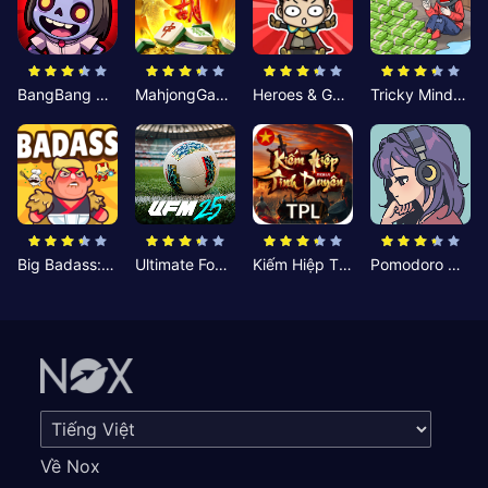
BangBang Zombies:Chiến Shelter
MahjongGame
Heroes & Gear? Yoink!
Tricky Minds: Brainy Puzzle
Big Badass: Game AFK Idle RPG
Ultimate Football Manager
Kiếm Hiệp Tình Duyên
Pomodoro Nhỏ: Giờ Tập Trung
Về Nox