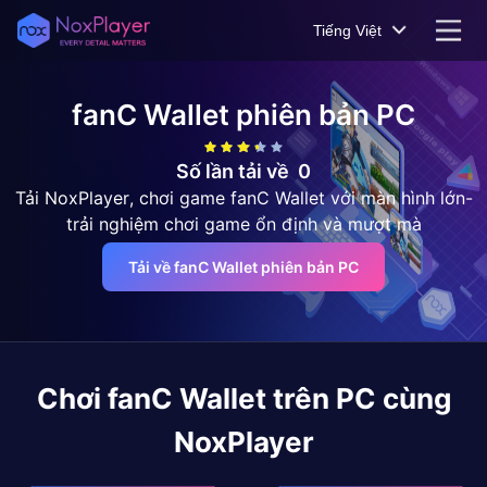
Tiếng Việt
fanC Wallet
phiên bản PC
Số lần tải về
0
Tải NoxPlayer, chơi game fanC Wallet với màn hình lớn-
trải nghiệm chơi game ổn định và mượt mà
Tải về fanC Wallet phiên bản PC
Chơi
fanC Wallet
trên PC cùng
NoxPlayer