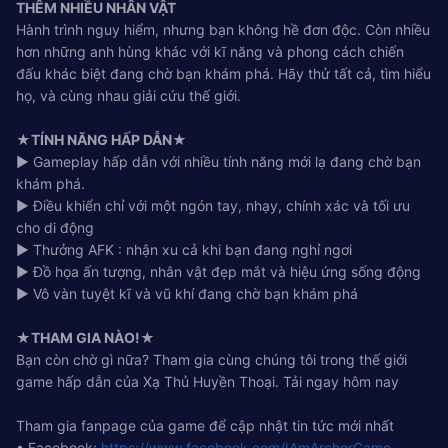
THÊM NHIỀU NHÂN VẬT
Hành trình nguy hiểm, nhưng bạn không hề đơn độc. Còn nhiều
hơn những anh hùng khác với kĩ năng và phong cách chiến
đấu khác biệt đang chờ bạn khám phá. Hãy thử tất cả, tìm hiểu
họ, và cùng nhau giải cứu thế giới.
★TÍNH NĂNG HẤP DẪN★
▶ Gameplay hấp dẫn với nhiều tính năng mới lạ đang chờ bạn
khám phá.
▶ Điều khiển chỉ với một ngón tay, nhạy, chính xác và tối ưu
cho di động
▶ Thưởng AFK : nhận xu cả khi bạn đang nghỉ ngơi
▶ Đồ họa ấn tượng, nhân vật đẹp mắt và hiệu ứng sống động
▶ Vô vàn tuyệt kĩ và vũ khí đang chờ bạn khám phá
★THAM GIA NÀO!★
Bạn còn chờ gì nữa? Tham gia cùng chúng tôi trong thế giới
game hấp dẫn của Xạ Thủ Huyền Thoại. Tải ngay hôm nay
Tham gia fanpage của game để cập nhật tin tức mới nhất
• Facebook:
https://www.facebook.com/IAmArcherGame