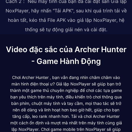
Cách 2： Nếu máy tính của bạn đã cài đặt sẵn Giả lập
NoxPlayer, hãy nhấn "Tải APK", sau khi quá trình tải về
hoàn tất, kéo thả File APK vào giả lập NoxPlayer, hệ
thống sẽ tự động giải nén và cài đặt.
Video đặc sắc của Archer Hunter
- Game Hành Động
Chơi Archer Hunter , bạn vẫn đang nhìn chằm chằm vào
màn hình điện thoại ư? Giả lập NoxPlayer sẽ giúp bạn trở
thành một game thủ chuyên nghiệp để chơi các tựa game
bạn yêu thích trên máy tính, điều khiển trò chơi thông qua
bàn phím, chuột máy tính và tay cầm, mọi thao tác sẽ trở
nên dễ dàng và linh hoạt hơn bao giờ hết, giúp cho bạn
tăng cấp, leo rank nhanh hơn. Tải và chơi Archer Hunter
một cách ổn định và mượt mà nhất trên máy tính cùng giả
lập NoxPlayer. Chơi game mobile trên NoxPlayer sẽ giúp