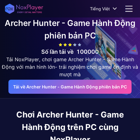
Tiếng Việt
Archer Hunter - Game Hành Động
phiên bản PC
Số lần tải về
100000
Tải NoxPlayer, chơi game Archer Hunter - Game Hành
Động với màn hình lớn- trải nghiệm chơi game ổn định và
mượt mà
Tải về Archer Hunter - Game Hành Động phiên bản PC
Chơi
Archer Hunter - Game
Hành Động
trên PC cùng
NoxPlayer