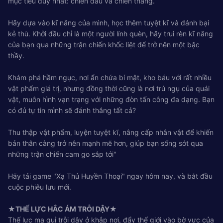
mục tiêu duy nhất: chiến đấu và chiến thắng.
Hãy dựa vào kĩ năng của mình, học thêm tuyệt kĩ và đánh bại
kẻ thù. Khởi đầu chỉ là một người lính quèn, hãy trui rèn kĩ năng
của bạn qua những trận chiến khốc liệt để trở nên một bậc
thầy.
Khám phá hầm ngục, nơi ẩn chứa bí mật, kho báu với rất nhiều
vật phẩm giá trị, nhưng đồng thời cũng là nơi trú ngụ của quái
vật, muôn hình vạn trạng với những đòn tấn công đa dạng. Bạn
có đủ tự tin mình sẽ đánh thắng tất cả?
Thu thập vật phẩm, luyện tuyệt kĩ, nâng cấp nhân vật để khiến
bản thân càng trở nên mạnh mẽ hơn, giúp bạn sống sót qua
những trận chiến cam go sắp tới"
Hãy tải game "Xạ Thủ Huyền Thoại" ngay hôm nay, và bắt đầu
cuộc phiêu lưu mới.
★THẾ LỰC HẮC ÁM TRỖI DẬY★
Thế lực ma quỉ trỗi dậy ở khắp nơi, đẩy thế giới vào bờ vực của