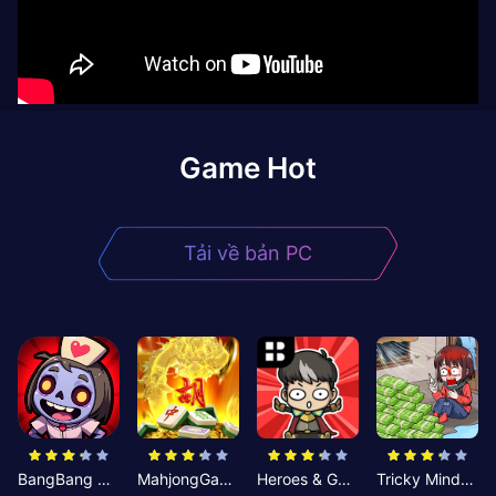
Game Hot
Tải về bản PC
BangBang Zombies:Chiến Shelter
MahjongGame
Heroes & Gear? Yoink!
Tricky Minds: Brainy Puzzle