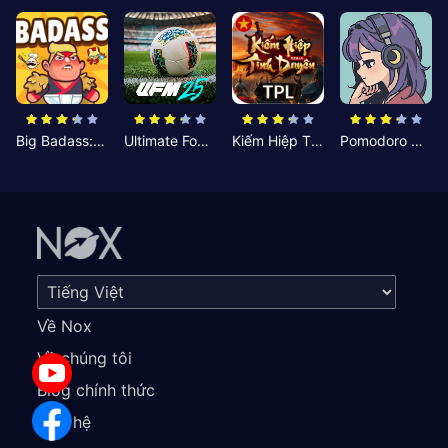
Big Badass: Game AFK Idle RPG
Ultimate Football Manager
Kiếm Hiệp Tình Duyên
Pomodoro Nhỏ: Giờ Tập Trung
Về Nox
Về chúng tôi
Blog chính thức
Liên hệ