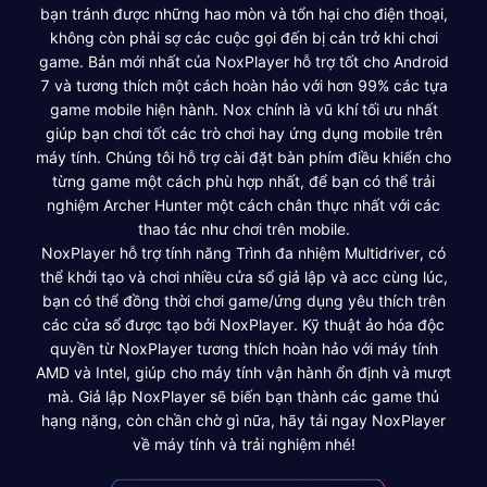
bạn tránh được những hao mòn và tổn hại cho điện thoại,
không còn phải sợ các cuộc gọi đến bị cản trở khi chơi
game. Bản mới nhất của NoxPlayer hỗ trợ tốt cho Android
7 và tương thích một cách hoàn hảo với hơn 99% các tựa
game mobile hiện hành. Nox chính là vũ khí tối ưu nhất
giúp bạn chơi tốt các trò chơi hay ứng dụng mobile trên
máy tính. Chúng tôi hỗ trợ cài đặt bàn phím điều khiển cho
từng game một cách phù hợp nhất, để bạn có thể trải
nghiệm Archer Hunter một cách chân thực nhất với các
thao tác như chơi trên mobile.
NoxPlayer hỗ trợ tính năng Trình đa nhiệm Multidriver, có
thể khởi tạo và chơi nhiều cửa sổ giả lập và acc cùng lúc,
bạn có thể đồng thời chơi game/ứng dụng yêu thích trên
các cửa sổ được tạo bởi NoxPlayer. Kỹ thuật ảo hóa độc
quyền từ NoxPlayer tương thích hoàn hảo với máy tính
AMD và Intel, giúp cho máy tính vận hành ổn định và mượt
mà. Giả lập NoxPlayer sẽ biến bạn thành các game thủ
hạng nặng, còn chần chờ gì nữa, hãy tải ngay NoxPlayer
về máy tính và trải nghiệm nhé!