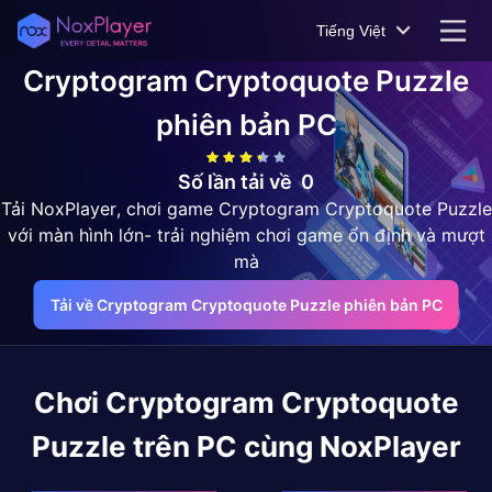
Tiếng Việt
Cryptogram Cryptoquote Puzzle
phiên bản PC
Số lần tải về
0
Tải NoxPlayer, chơi game Cryptogram Cryptoquote Puzzle
với màn hình lớn- trải nghiệm chơi game ổn định và mượt
mà
Tải về Cryptogram Cryptoquote Puzzle phiên bản PC
Chơi
Cryptogram Cryptoquote
Puzzle
trên PC cùng NoxPlayer