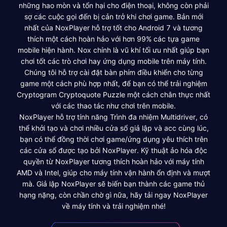
những hao mòn và tổn hại cho điện thoại, không còn phải
sợ các cuộc gọi đến bị cản trở khi chơi game. Bản mới
nhất của NoxPlayer hỗ trợ tốt cho Android 7 và tương
thích một cách hoàn hảo với hơn 99% các tựa game
mobile hiện hành. Nox chính là vũ khí tối ưu nhất giúp bạn
chơi tốt các trò chơi hay ứng dụng mobile trên máy tính.
Chúng tôi hỗ trợ cài đặt bàn phím điều khiển cho từng
game một cách phù hợp nhất, để bạn có thể trải nghiệm
Cryptogram Cryptoquote Puzzle một cách chân thực nhất
với các thao tác như chơi trên mobile.
NoxPlayer hỗ trợ tính năng Trình đa nhiệm Multidriver, có
thể khởi tạo và chơi nhiều cửa sổ giả lập và acc cùng lúc,
bạn có thể đồng thời chơi game/ứng dụng yêu thích trên
các cửa sổ được tạo bởi NoxPlayer. Kỹ thuật ảo hóa độc
quyền từ NoxPlayer tương thích hoàn hảo với máy tính
AMD và Intel, giúp cho máy tính vận hành ổn định và mượt
mà. Giả lập NoxPlayer sẽ biến bạn thành các game thủ
hạng nặng, còn chần chờ gì nữa, hãy tải ngay NoxPlayer
về máy tính và trải nghiệm nhé!