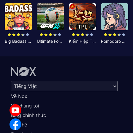
Big Badass: Game AFK Idle RPG
Ultimate Football Manager
Kiếm Hiệp Tình Duyên
Pomodoro Nhỏ: Giờ Tập Trung
Về Nox
Về chúng tôi
Blog chính thức
Liên hệ