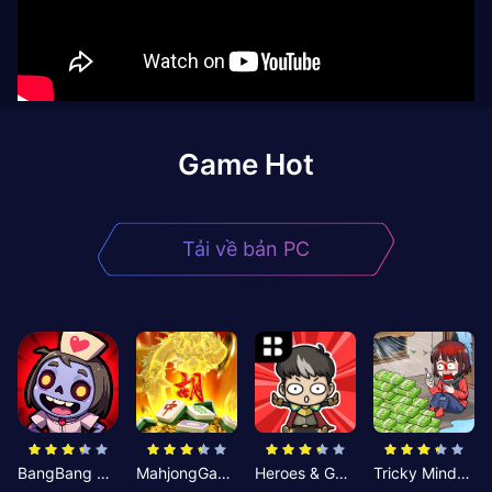
Game Hot
Tải về bản PC
BangBang Zombies:Chiến Shelter
MahjongGame
Heroes & Gear? Yoink!
Tricky Minds: Brainy Puzzle